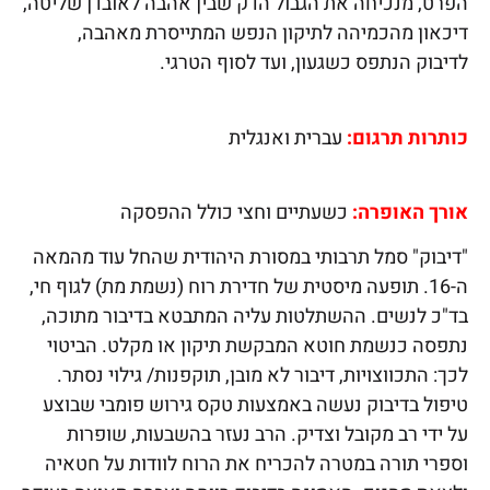
הפרט, מנכיחה את הגבול הדק שבין אהבה לאובדן שליטה,
דיכאון מהכמיהה לתיקון הנפש המתייסרת מאהבה,
לדיבוק הנתפס כשגעון, ועד לסוף הטרגי.
כותרות תרגום:
עברית ואנגלית
אורך האופרה:
כשעתיים וחצי כולל ההפסקה
"דיבוק" סמל תרבותי במסורת היהודית שהחל עוד מהמאה
ה-16. תופעה מיסטית של חדירת רוח (נשמת מת) לגוף חי,
בד"כ לנשים. ההשתלטות עליה המתבטא בדיבור מתוכה,
נתפסה כנשמת חוטא המבקשת תיקון או מקלט. הביטוי
לכך: התכווצויות, דיבור לא מובן, תוקפנות/ גילוי נסתר.
טיפול בדיבוק נעשה באמצעות טקס גירוש פומבי שבוצע
על ידי רב מקובל וצדיק. הרב נעזר בהשבעות, שופרות
וספרי תורה במטרה להכריח את הרוח לוודות על חטאיה