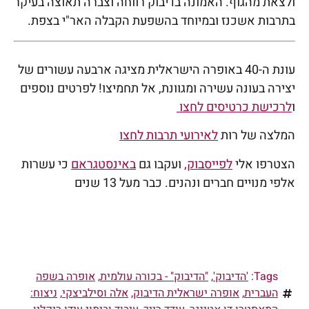
ולצאת מהגוף. האמונה בדיבוק רווחה וצברה תאוצה בעיקר
בתרבות אשכנז ובמיוחד בהשפעת הקבלה האר"י בצפת.
עונת ה-40 באופרה הישראלית מציגה ארבעה עשורים של
יצירה בעונה עשירה ומגוונת, אל תחמיצו! לפרטים נוספים
ו
לרכישת כרטיסים לחצו
המלצה של רות
לאירועי תרבות לחצו
הצטרפו אלי
לפייסבוק
,
ועקבו גם
באינסטגראם
כי עשרות
אלפי מנויים חברים ונהנים. כבר מעל 13 שנים
Tags:
'הדיבוק'
,
"הדיבוק" - בכורה עולמית
,
אופרה בשפה
העברית
,
אופרה ישראלית הדיבוק
,
אלה וסילביצקי
,
ניצוח: