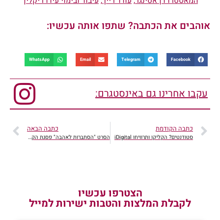
המאסטרו דן אטינגר
,
עודד רייך
,
עיבוד ובימוי עידו ריקלין
אוהבים את הכתבה? שתפו אותה עכשיו:
WhatsApp
Email
Telegram
Facebook
עקבו אחרינו גם באינסטגרם:
כתבה הקודמת
כתבה הבאה
סטודנטים? הקליקו ותרוויחו iDigital
הסרט "הסתברות לאהבה" פסגת הקולנוע הישראלי
הצטרפו עכשיו
לקבלת המלצות והטבות ישירות למייל