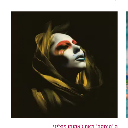
ה "טוסקה" מאת ג'אקומו פוצ'יני