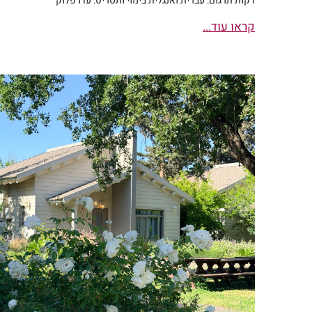
דקות תרגום: עברית ואנגלית בימוי ותסריט: עדו פלוק
קראו עוד...