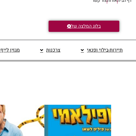
דף הבית
אודות
צור קשר
בלוג המלצה של
תיירות-בילוי ופנאי
צרכנות
מגזין לייף