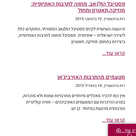
פסטיבל הוּלֵגֵאבּ, מחווה לתרבות האתיופית:
מוזיקה,תאטרון ומחול
רות ברונשטיין
10 בדצמבר 2015
זו השנה השישית לקיום פסטיבל הוּלֵגֵאבּ המסורתי, המוקדש כולו
ליצירה ישראלית – אתיופית. פסטיבל מחווה לתרבות האתיופית,
ביצירות בתחום: מוזיקה, תאטרון
קראו עוד...
מטעמים מהתרבות האזרביג'אן
רות ברונשטיין
14 באפריל 2015
אין כמו להכיר מאכלים מיוחדים מתרבויות שונות ולא מוכרות,
בפרט ההיכרות עם המטעמים האזרביג'נים – חוויה קולינרית
ותרבותית מרגשת במיוחד. כן יש
קראו עוד...
ג עוד...