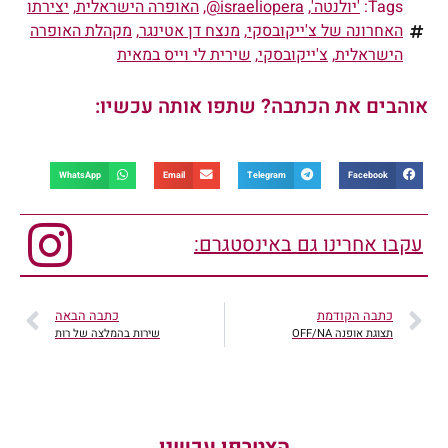
Tags:
'יולנטה'
,
israeliopera@
,
האופרה הישראלית
,
יצירתו
האחרונה של צ'ייקובסקי
,
מנצח דן אטינגר
,
מקהלת האופרה
הישראלית
,
צ'ייקובסקי
,
שירית לי וייס במאית
אוהבים את הכתבה? שתפו אותה עכשיו:
WhatsApp
Email
Telegram
Facebook
עקבו אחרינו גם באינסטגרם:
כתבה הקודמת
כתבה הבאה
תצוגת אופנה OFF/NA
שירות בהמלצה של רות
הצטרפו עכשיו