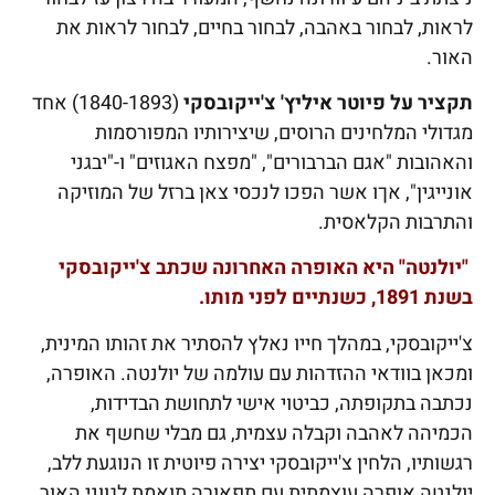
לראות, לבחור באהבה, לבחור בחיים, לבחור לראות את
האור.
תקציר על פיוטר איליץ' צ'ייקובסקי
(1840-1893) אחד
מגדולי המלחינים הרוסים, שיצירותיו המפורסמות
והאהובות "אגם הברבורים", "מפצח האגוזים" ו-"יבגני
אונייגין", אךו אשר הפכו לנכסי צאן ברזל של המוזיקה
והתרבות הקלאסית.
"יולנטה" היא האופרה האחרונה שכתב צ'ייקובסקי
בשנת 1891, כשנתיים לפני מותו.
צ'ייקובסקי, במהלך חייו נאלץ להסתיר את זהותו המינית,
ומכאן בוודאי ההזדהות עם עולמה של יולנטה. האופרה,
נכתבה בתקופתה, כביטוי אישי לתחושת הבדידות,
הכמיהה לאהבה וקבלה עצמית, גם מבלי שחשף את
רגשותיו, הלחין צ'ייקובסקי יצירה פיוטית זו הנוגעת ללב,
יולנטה אופרה עוצמתית עם תפאורה תואמת לגווני האור