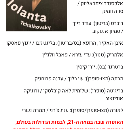
אלכסנדר צימבאליוק /
סווה וומיק
רוברט (בריטון): עודד רייך
/ סמיון אנטקוב
איבן-האקיה, הרופא (בס/בריטון): בלינט ז'בו / יונוץ פאסקו
אלמריק (טנור): עדי עזרא / פאבל וולוז'ין
ברטרנד (בס): יורי קיסין
מרתה (מצו-סופרן): שי בלוך / עדנה פרוחניק
בריגיטה (סופרן): שלומית לאה קובלסקי / ורוניקה
אודינצוב
לאורה (מצו-סופרן/סופרן): ענת צ'רני / תמרה נשרי
האופרה שבה במאה ה-21, לבמות הגדולות בעולם,