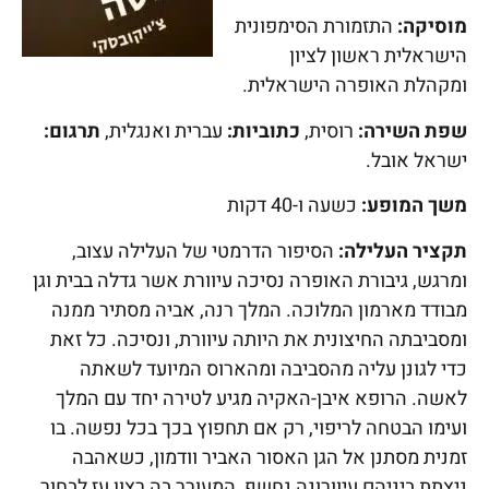
מוסיקה:
התזמורת הסימפונית
הישראלית ראשון לציון
ומקהלת האופרה הישראלית.
שפת השירה:
רוסית,
כתוביות:
עברית ואנגלית,
תרגום:
ישראל אובל.
משך המופע:
כשעה ו-40 דקות
תקציר העלילה:
הסיפור הדרמטי של העלילה עצוב,
ומרגש, גיבורת האופרה נסיכה עיוורת אשר גדלה בבית וגן
מבודד מארמון המלוכה. המלך רנה, אביה מסתיר ממנה
ומסביבתה החיצונית את היותה עיוורת, ונסיכה. כל זאת
כדי לגונן עליה מהסביבה ומהארוס המיועד לשאתה
לאשה. הרופא איבן-האקיה מגיע לטירה יחד עם המלך
ועימו הבטחה לריפוי, רק אם תחפוץ בכך בכל נפשה. בו
זמנית מסתנן אל הגן האסור האביר וודמון, כשאהבה
ניצתת ביניהם עיוורונה נחשף, המעורר בה רצון עז לבחור