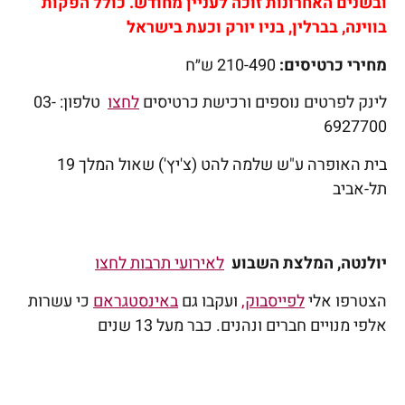
ובשנים האחרונות זוכה לעניין מחודש. כולל הפקות
בווינה, בברלין, בניו יורק וכעת בישראל
מחירי כרטיסים:
210-490 ש״ח
לינק לפרטים נוספים ורכישת כרטיסים
לחצו
טלפון: 03-
6927700
בית האופרה ע"ש שלמה להט (צ'יץ') שאול המלך 19
תל-אביב
יולנטה, המלצת השבוע
לאירועי תרבות לחצו
הצטרפו אלי
לפייסבוק
,
ועקבו גם
באינסטגראם
כי עשרות
אלפי מנויים חברים ונהנים. כבר מעל 13 שנים