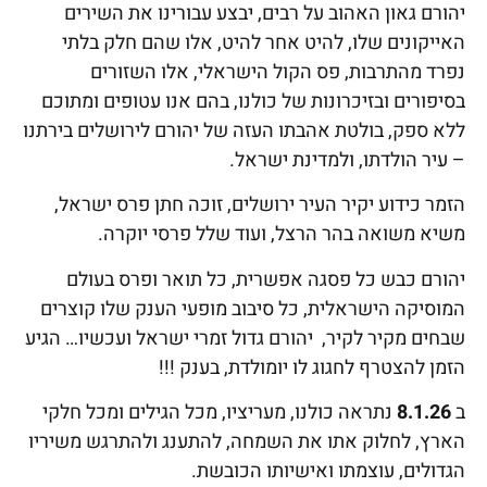
יהורם גאון האהוב על רבים, יבצע עבורינו את השירים
האייקונים שלו, להיט אחר להיט, אלו שהם חלק בלתי
נפרד מהתרבות, פס הקול הישראלי, אלו השזורים
בסיפורים ובזיכרונות של כולנו, בהם אנו עטופים ומתוכם
ללא ספק, בולטת אהבתו העזה של יהורם לירושלים בירתנו
– עיר הולדתו, ולמדינת ישראל.
הזמר כידוע יקיר העיר ירושלים, זוכה חתן פרס ישראל,
משיא משואה בהר הרצל, ועוד שלל פרסי יוקרה.
יהורם כבש כל פסגה אפשרית, כל תואר ופרס בעולם
המוסיקה הישראלית, כל סיבוב מופעי הענק שלו קוצרים
שבחים מקיר לקיר, יהורם גדול זמרי ישראל ועכשיו… הגיע
הזמן להצטרף לחגוג לו יומולדת, בענק !!!
ב
8.1.26
נתראה כולנו, מעריציו, מכל הגילים ומכל חלקי
הארץ, לחלוק אתו את השמחה, להתענג ולהתרגש משיריו
הגדולים, עוצמתו ואישיותו הכובשת.