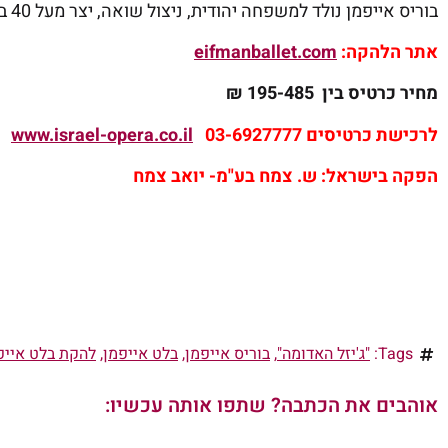
בוריס אייפמן נולד למשפחה יהודית, ניצול שואה, יצר מעל 40 בלטים אלו אשר הקנו להקתו לגרוף פרסי יוקרה רבים
אתר הלהקה:
eifmanballet.com
מחיר כרטיס בין 195-485 ₪
לרכישת כרטיסים 03-6927777
www.israel-opera.co.il
הפקה בישראל: ש. צמח בע"מ- יואב צמח
Tags:
"ג'יזל האדומה"
,
בוריס אייפמן
,
בלט אייפמן
,
להקת בלט אייפ
אוהבים את הכתבה? שתפו אותה עכשיו: