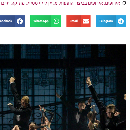
אירועים
,
אירועים בביצה
,
הופעות
,
מגזין לייף סטייל
,
מוזיקה
,
תרבות
acebook
WhatsApp
Email
Telegram