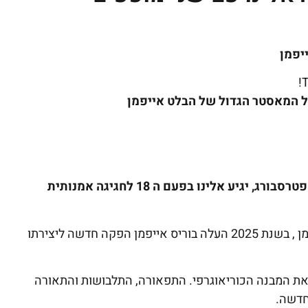
יפמן
T
ל המאסטר הגדול של הבלט אייפמן
בלט אייפמן – Ballet Eifman להקת המחול האהובה מסנט פטרסבורג, יגיע אלינו בפעם ה 18 לחגיגה אמנותית
הפקה חדשה ליצירת המופת של בוריס אייפמן , בשנת 2025 העלה בוריס אייפמן הפקה חדשה ליצירתו
את המבנה הכוריאוגרפי. התפאורה, התלבושות והתאורה
חדשה.