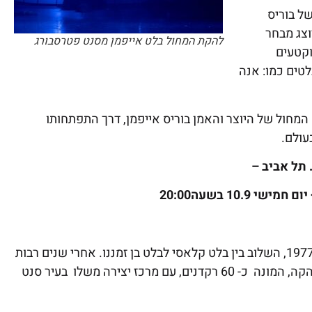
של בוריס
יוצג מבחר
להקת המחול בלט אייפמן מסנט פטרסבורג
וקטעים
טים כמו: אנה
מחול של היוצר והאמן בוריס אייפמן, דרך התפתחותו
עולם.
 תל אביב –
יום חמישי 10.9 בשעה20:00
נ.ב. להזכירכם בוריס אייפמן הקים את להקת הבלט עוד משנת 1977, השלוב בין בלט קלאסי לבלט בן זמננו. אחרי שנים רבות
ולמרות שנאבק מהגבלות וייסורים הצליח אייפמן לבסס את הלהקה, המונה כ- 60 רקדנים, עם מרכז יצירה משלו בעיר סנט