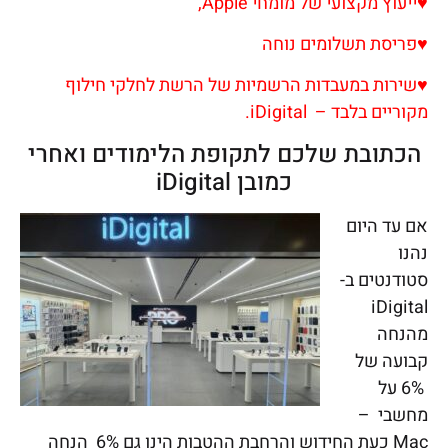
♥
ייעוץ מקצועי של מומחי Apple,
♥
פריסת תשלומים נוחה
♥
שירות במעבדות הרשמיות של הרשת לחלקי חילוף
מקוריים בלבד – iDigital.
הכתובת שלכם לתקופת הלימודים ואחרי
כמובן iDigital
אם עד היום
נהנו
סטודנטים ב-
iDigital
מהנחה
קבועה של
6% על
מחשבי –
Mac כעת החידוש והרחבת ההטבות הינו גם 6% הנחה