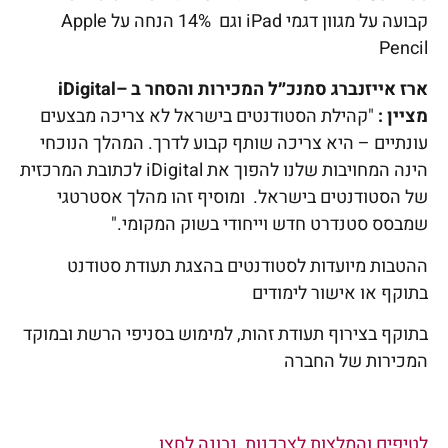
קבועה על מגוון דגמי iPad וגם 14% הנחה על Apple
Pencil
ארז אייזנברג סמנכ״ל המכירות והסחר ב –
iDigital
מציין
:
"קהילת הסטודנטים בישראל לא צריכה מבצעים
עונתיים – היא צריכה שותף קבוע לדרך. המהלך הנוכחי
הינה המחויבות שלנו להפוך את iDigital לכתובת המרכזית
של הסטודנטים בישראל. ומוסיף זהו מהלך אסטרטגי
שמבסס סטנדרט חדש וייחודי בשוק המקומי."
ההטבות מיועדות לסטודנטים בהצגת תעודת סטודנט
בתוקף או אישור לימודים
בתוקף בצירוף תעודת זהות, למימוש בסניפי הרשת ובמוקד
המכירות של החברה
לטיפים והמלצות לצרכנות נבונה לחצו