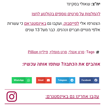
יח"צ:
שאולי בסקינד
להמלצות על סרטים נוספים בקולנוע לחצו
הצטרפו אלי
לפייסבוק,
ועקבו גם
באינסטגראם
כי עשרות
אלפי מנויים חברים ונהנים. כבר מעל 13 שנים
Tags:
סרט אנגלי
,
סרט מומלץ
,
פיליון Pillion
אוהבים את הכתבה? שתפו אותה עכשיו:
WhatsApp
Email
Telegram
Facebook
עקבו אחרינו גם באינסטגרם: