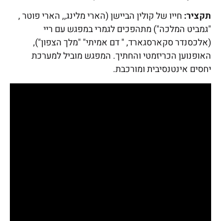
תקציר:
חייו של קולין הביישן (הארי מלינג,, הארי פוטר ,
"גמביט המלכה") מתהפכים לגמרי במפגש עם ריי
(אלכסנדר סקארסגארד, " דם אמיתי" "מלך הצפון"),
האופנוען הכריזמטי והחתיך. המפגש מוביל למערכת
יחסים אינטנסיבית ומורכבת.