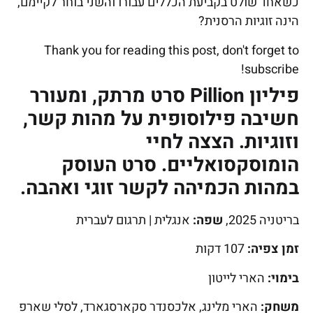
כשאחד שולט בקביעת הכללים עבורו והשני בוחר לקיימם,
הינה זוגיות הרסנית?
Thank you for reading this post, don't forget to
subscribe!
פיליון Pillion סרט מרתק, ומעורר
חשיבה פילוסופית על מהות קשר,
וזוגיות.
הצצה לחיי
הומוסקסואליים. סרט העוסק
במהות הכמיהה לקשר זוגי ואהבה.
בריטניה 2025,
שפה:
אנגלית | תרגום לעברית
זמן צפיה:
107 דקות
בימוי:
הארי לייטון
משחק:
הארי מלינג, אלכסנדר סקארסגארד, לסלי שארפ