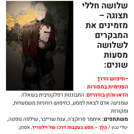
שלושה חללי
תצוגה –
מזמינים את
המבקרים
לשלושה
מסעות
שונים:
–
חיפוש הדרך
הפנימית במסורות
הדאו והזן בודהיזם
:
התבוננות רפלקטיבית בשאלה
שמניעה אדם לצאת למסע, כחיפוש רוחניות משמעויות,
ומקורות
משתתפים:
איתמר פרוקצ'ה, ענת שרייבר, שילפה גופטה,
-טלי נבון /
הֶלֶךְ – מסע בעקבות דרכו של וילפריד
,
אספן,