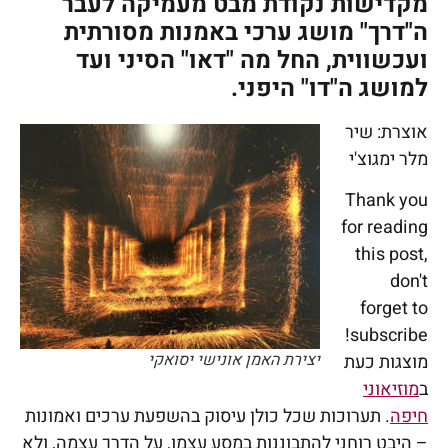
מקדישות נקודת מבט מעמיקה לעבר
ה"דרך"
מושג
ערכי באמנות מסורתית
ועכשווית
,
החל מה "דאו" הסיני ועד
למושג ה"דו" היפני.
אוצרת: שיר
מלר ימגוצ'י
Thank you
for reading
this post,
don't
forget to
subscribe!
יצירת האמן אונישי יסואקי
מוצגות כעת
ב
מוזיאוני
חיפה
. תערוכות שכל כולן
עיסוק בהשפעת ערכים ואמונות
– היבט רוחני להתבוננות במסע עצמו, על הדרך עצמה, ולא