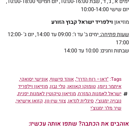
ימים א', ג', ד', שבת 10:00-16:00, יום חמישי 10:00-18:00,
יום שישי 10:00-14:00
מוזיאון
וילפריד ישראל קבוץ הזורע
שעות פתיחה:
ימים ב' עד ו': 09:00 עד 14:00, יום ג' 12:00-
17:00
שבתות וחגים: 10:00 עד 14:00
Tags:
"דאו– רוח הדרך"
,
אוהד פישוף
,
אונישי יסואקי
,
איתמר ניומן
,
טומוקו קאוואו
,
טלי נבון
,
מוזיאון וילפריד
ישראל לאמנות המזרח
,
מוזיאון טיקוטין לאמנות יפנית
,
נובויה ימגוצ'י
,
סיגלית לנדאו
,
צווי שיו-וון
,
קזואו אישיאי
,
שיר מלר ימגוצ'י
אוהבים את הכתבה? שתפו אותה עכשיו: