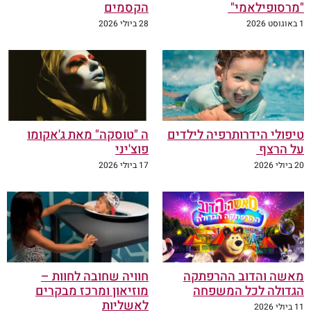
"מרסופילאמי"
הקסמים
1 באוגוסט 2026
28 ביולי 2026
טיפולי הידרותרפיה לילדים
ה "טוסקה" מאת ג'אקומו
על הרצף
פוצ'יני
20 ביולי 2026
17 ביולי 2026
מאשה והדוב ההרפתקה
חוויה שחובה לחוות –
הגדולה לכל המשפחה
מוזיאון ומרכז מבקרים
לאשליות
11 ביולי 2026