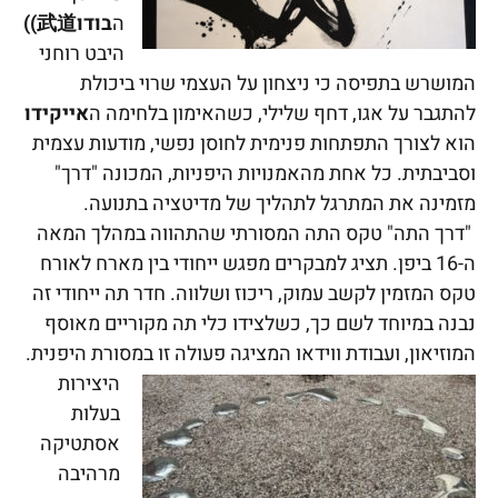
ה
בודו
武道))
היבט רוחני
המושרש בתפיסה כי ניצחון על העצמי שרוי ביכולת
להתגבר על אגו, דחף שלילי, כשהאימון בלחימה ה
אייקידו
הוא לצורך התפתחות פנימית לחוסן נפשי, מודעות עצמית
וסביבתית. כל אחת מהאמנויות היפניות, המכונה "דרך"
מזמינה את המתרגל לתהליך של מדיטציה בתנועה.
"דרך התה" טקס התה המסורתי שהתהווה במהלך המאה
ה-16 ביפן. תציג למבקרים מפגש ייחודי בין מארח לאורח
טקס המזמין לקשב עמוק, ריכוז ושלווה. חדר תה ייחודי זה
נבנה במיוחד לשם כך, כשלצידו כלי תה מקוריים מאוסף
המוזיאון, ועבודת ווידאו המציגה פעולה זו במסורת היפנית.
היצירות
בעלות
אסתטיקה
מרהיבה