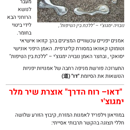
מעבר
לנושא
הרוחני הבא
לידי ביטוי
נובויה ימגוצ'י – "ללכת בין הטיפות",
בחומר.
אמנים יפניים עכשוויים המציגים בהן: קזואו אישיאי
וטומוקו קאוואו במסורת קליגרפית. האמן היפני אונישי
יסואקי , ובחצר האמן נובויה ימגוצ'י – "ללכת בין הטיפות"
התערוכה פורשת מניפה רחבה של אמנויות יפניות
הנושאות את הסיומת
"דו" (
道)
"דאו– רוח הדרך"
אוצרת שיר מלר
ימגוצ'י
במוזיאון וילפריד לאמנות המזרח, קיבוץ הזורע שלושה
חללי תצוגה בהקשר תרבותי אסייתי: