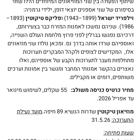
שיתוף הפעולה בין שני המוזיאונים המיוחדים הללו שזור
בסיפורם של שני אספנים יוצאי דופן, ילידי גרמניה:
וילפריד ישראל
(1899–1943) ו
פליקס טיקוטין
(1893–
1986). שניהם נמשכו לאמנות המזרח כבר בצעירותם,
דרכיהם נפגשו בברלין לפני פרוץ מלחמת העולם השנייה,
ואוספיהם שרדו אותה בדרך נס. ומכאן נולדו שני מוזאונים
אלו, המקדישים לצופים ולקהל המבקרים תערוכות
מתחלפות מעבר לתערוכות הקבע של אוספיהם, ואלו
נאצרים בהקשר אמנותי המחבר ומגשר בין אמונות וערכים
משותפים, דומים או מקבילים.
מחיר כרטיס כניסה משולב:
55 שקלים, לשימוש מינואר
עד אפריל 2026.
מוזיאון טיקוטין
שדרות הנשיא 89 חיפה.
מועד נעילת
התערוכה:
31.5.26
שעות פתיחה: