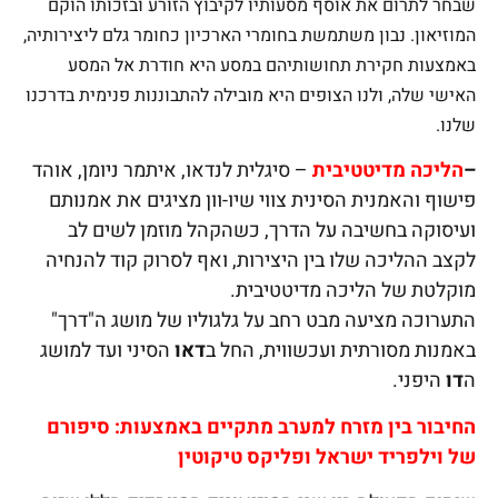
שבחר לתרום את אוסף מסעותיו לקיבוץ הזורע ובזכותו הוקם
המוזיאון. נבון משתמשת בחומרי הארכיון כחומר גלם ליצירותיה,
באמצעות חקירת תחושותיהם במסע היא חודרת אל המסע
האישי שלה, ולנו הצופים היא מובילה להתבוננות פנימית בדרכנו
שלנו.
–
הליכה מדיטטיבית
– סיגלית לנדאו, איתמר ניומן, אוהד
פישוף והאמנית הסינית צווי שיו-וון מציגים את אמנותם
ועיסוקה בחשיבה על הדרך, כשהקהל מוזמן לשים לב
לקצב ההליכה שלו בין היצירות, ואף לסרוק קוד להנחיה
מוקלטת של הליכה מדיטטיבית.
התערוכה מציעה מבט רחב על גלגוליו של מושג ה"דרך"
באמנות מסורתית ועכשווית, החל ב
דאו
הסיני ועד למושג
ה
דו
היפני.
החיבור בין מזרח למערב מתקיים באמצעות: סיפורם
של וילפריד ישראל ופליקס טיקוטין