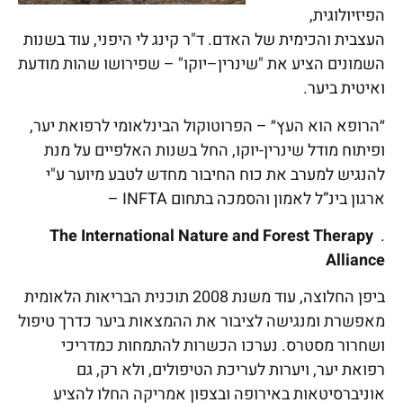
הפיזיולוגית,
העצבית והכימית של האדם. ד"ר קינג לי היפני, עוד בשנות
השמונים הציע את "שינרין–יוקו" – שפירושו שהות מודעת
ואיטית ביער.
״הרופא הוא העץ״ – הפרוטוקול הבינלאומי לרפואת יער,
ופיתוח מודל שינרין-יוקו, החל בשנות האלפיים על מנת
להנגיש למערב את כוח החיבור מחדש לטבע מיוער ע"י
ארגון בינ”ל לאמון והסמכה בתחום INFTA –
The International Nature and Forest Therapy
.
Alliance
ביפן החלוצה, עוד משנת 2008 תוכנית הבריאות הלאומית
מאפשרת ומנגישה לציבור את ההמצאות ביער כדרך טיפול
ושחרור מסטרס. נערכו הכשרות להתמחות כמדריכי
רפואת יער, ויערות לעריכת הטיפולים, ולא רק, גם
אוניברסיטאות באירופה ובצפון אמריקה החלו להציע