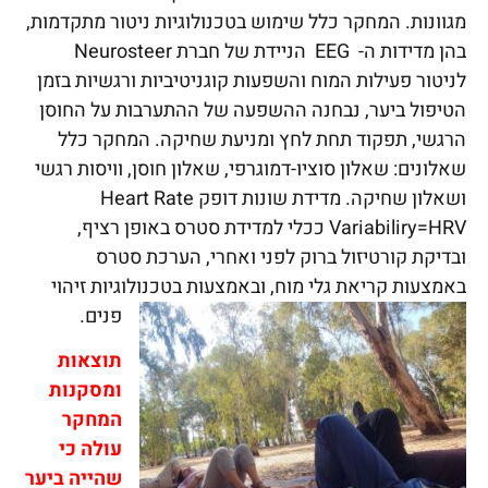
מגוונות. המחקר כלל שימוש בטכנולוגיות ניטור מתקדמות,
בהן מדידות ה- EEG הניידת של חברת Neurosteer
לניטור פעילות המוח והשפעות קוגניטיביות ורגשיות בזמן
הטיפול ביער, נבחנה ההשפעה של ההתערבות על החוסן
הרגשי, תפקוד תחת לחץ ומניעת שחיקה. המחקר כלל
שאלונים: שאלון סוציו-דמוגרפי, שאלון חוסן, וויסות רגשי
ושאלון שחיקה. מדידת שונות דופק Heart Rate
Variabiliry=HRV ככלי למדידת סטרס באופן רציף,
ובדיקת קורטיזול ברוק לפני ואחרי, הערכת סטרס
באמצעות קריאת גלי מוח, ובאמצעות בטכנולוגיות זיהוי
פנים.
תוצאות
ומסקנות
המחקר
עולה כי
שהייה ביער