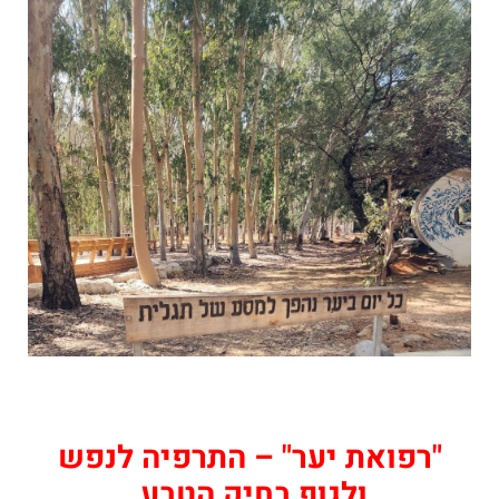
"רפואת יער" – התרפיה לנפש
ולגוף בחיק הטבע.