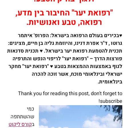
"רפואת יער" ה
חיבור בין מדע,
רפואה, טבע ואנושיות.
♥בכירים בעולם הרפואה בישראל: הפרופ' איתמר
גרוטו , ד"ר אפרת דנינו, והיוזמת גליה בן חיים, מציגים:
תכנית להטמעת רפואת יער בישראל. ♥ תכנית סדנאות
פורצות הדרך – "רפואת יער" לריפוי הנפש והתרפיה
לגוף באמצעות ההמצאות בטבע ♥ "רפואת יער" מחקר
ישראלי ובינלאומי מוכח, אשר זוכה להכרה
בינלאומית.
Thank you for reading this post, don't forget to
subscribe!
כמי
שהשתתפה
ב
קורס ליקוט