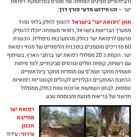
והביולוגיים מציגים הפחתה של סטרס בפרוטוקול רפואת
יער –
זהו חידוש מדעי פורץ דרך
.
חזון "רפואת יער" בישראל
להפוך לחלק בלתי נפרד
ממערך הבריאות בישראל, רופאי משפחה יוכלו להנפיק
מרשם לרפואת יער כחלק מהתערבות טיפולית. הכשרת
60 מדריכים מוסמכים בתוכנית הלימודים של מנחי רפואת
יער. הקמת כ 20 מסלולי רפואת יער ברחבי הארץ, בשיתוף
עם רשויות, קופות חולים וגורמים סביבתיים, לצד פיתוח
תשתית מחקר ושת"פ עם מוסדות מחקר בינלאומיים.
הרחבת המחקרים הקליניים לקהלים וקטגוריות רפואיות
נוספות, לבחון השפעות ארוכות טווח כחלק ממסלול
חדשני של בריאות מונעת ומבוססת טבע.
רפואת יער
מחייבת
תכנון
עירוני:
עידוד