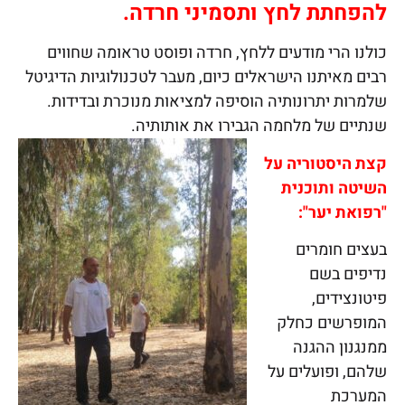
להפחתת לחץ ותסמיני חרדה.
כולנו הרי מודעים ללחץ, חרדה ופוסט טראומה שחווים
רבים מאיתנו הישראלים כיום, מעבר לטכנולוגיות הדיגיטל
שלמרות יתרונותיה הוסיפה למציאות מנוכרת ובדידות.
שנתיים של מלחמה הגבירו את אותותיה.
קצת היסטוריה על
השיטה ותוכנית
"רפואת יער":
בעצים חומרים
נדיפים בשם
פיטונצידים,
המופרשים כחלק
ממנגנון ההגנה
שלהם, ופועלים על
המערכת