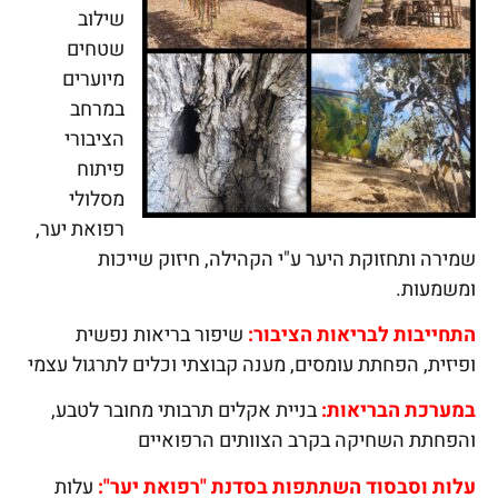
שילוב
שטחים
מיוערים
במרחב
הציבורי
פיתוח
מסלולי
רפואת יער,
שמירה ותחזוקת היער ע"י הקהילה, חיזוק שייכות
ומשמעות.
התחייבות לבריאות הציבור:
שיפור בריאות נפשית
ופיזית, הפחתת עומסים, מענה קבוצתי וכלים לתרגול עצמי
במערכת הבריאות:
בניית אקלים תרבותי מחובר לטבע,
והפחתת השחיקה בקרב הצוותים הרפואיים
עלות וסבסוד השתתפות בסדנת "רפואת יער":
עלות