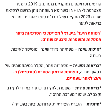
קורסים ופרויקטים מחקריים בתחום. ב 2019 גרמניה
מצטרפת ל- INFTA כשרופא משפחה נותן מרשם לרפואת
יער, מ 2023 מתקיים שילוב בב"ח פסיכיאטריים ומרכזי
בריאות לנוער
"רפואת היער" בישראל מציינת כי הסדנאות ביער
מטפלות ומשפרות היבטים שונים:
*איכות שינה
– מפחיתה נדודי שינה, ומוסיפה לאיכות
השינה
*בריאות נפשית
– מפחיתה מתח, הקלה בסימפטומים של
דכאון וחרדה,
הפחתת הורמון הסטרס (קורטיזול) ב-
26% לאחר שעתיים.
*בריאות פיזית
– משפרת לחץ דם, שיפור במדדי לחץ דם
וקצב לב, שיפור מערכת החיסון.
*חיוניות
– הגברת היצירתיות, פרודוקטיביות בעשייה /