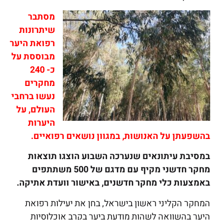
מסתבר
שיתרונות
רפואת היער
מבוססת על
כ- 240
מחקרים
נעשו ברחבי
העולם, על
היערות
בהשפעתן על האנושות, במגוון נושאים רפואיים.
במסיבת עיתונאים שנערכה השבוע הוצגו תוצאות
מחקר חדשני מקיף עם מדגם של 500 משתתפים
באמצעות כלי מחקר חדשנים, באישור וועדת אתיקה.
המחקר הקליני ראשון בישראל, בחן את יעילות רפואת
היער בהשוואה לשהות מודעת ביער בקרב אוכלוסיות