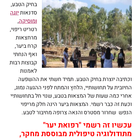
בחיק הטבע,
סדנאות
יוגה
ומוסיקה
,
רטריט ריפוי,
מרחצאות
קרח ביער,
ואף הנחתי
קבוצות רבות
לאמנות
וכתיבה יוצרת בחיק הטבע. תמיד חשתי את ההשפעה
החיובית על תחושותיי, הלחץ והמתח לפני ההגעה נמוג,
אחרי כמה שעות של המצאות בטבע, שנוי חל בתחושותיי
וכעת זה כבר רשמי. המצאות ביער הינה חלק מריפוי
הנפש שחרור מסטרס והנאה צרופה מחיבור לטבע.
עכשיו זה רשמי "רפואת יער"
מתודולוגיה טיפולית מבוססת מחקר,