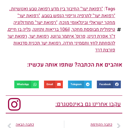
Tags:
"רפואת יער" החיבור בין מדע רפואה טבע ואנושיות.
,
"רפואת יער" לתרפיה וריפוי הנפש בטבע
,
"רפואת יער"
מחקר ישראלי ובינלאומי מוכח
,
"רפואת יער" מתודולוגיה
טיפולית מבוססת מחקר
,
106il בריאות ותזונה
,
גליה בן חיים
,
ד"ר אפרת דנינו
,
פרופ' איתמר גרוטו
,
רפואת יער
,
רפואת יער
להפחתת לחץ ותסמיני חרדה. רפואת יער תכנית סדנאות
פורצת דרך
אוהבים את הכתבה? שתפו אותה עכשיו:
WhatsApp
Email
Telegram
Facebook
עקבו אחרינו גם באינסטגרם:
כתבה הקודמת
כתבה הבאה