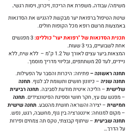
משימה/ עבודה
.
משפרת את הריכוז, זיכרון, ויסות רגשי
.
שיטת הטיפול ברפואת יער מבקשת להנגיש את הסדנאות
באמצעות מרשם רופא מכל הקופות חולים.
תכנית הסדנאות של "רפואת יער" כוללים:
3 מפגשים
אחת לשבועיים, בני 3 שעות.
המצאות ביער עצים לאורך של 1.2 ק"מ – ללא שיח, ללא
ניידים, לעד 20 משתתפים, ובליווי מדריך מוסמך.
תחנה ראשונה –
פתיחה: היכרות והסבר על הפעילות.
תחנה שניה
– כיוונון חושים ותשומת לב לגוף.
תחנה
שלישית
– הליכה איטית מודעת לסביבה.
תחנה רביעית
– מפגש עם עץ, חקר חושי וספיגת הפיטונצידים.
תחנה
חמישית
– יצירה והשראה חושית מהטבע.
תחנה שישית
– מקום למנוחה: אינטגרציה בין גוף, מחשבה, רגש, נפש.
תחנה שביעית
– שיתוף קבוצתי, טקס תה צמחים ופירות
על הדרך…