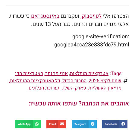
הצטרפו אלי
לפייסבוק,
ועקבו גם
באינסטגראם
כי עשרות
אלפי מנויים חברים ונהנים. כבר מעל 13 שנים.
google-site-verification:
googlea4cca23e833fdc79.html
Tags:
אטרקציות מומלצות
,
אנני מחזמר
,
האטרציות הכי
שוות לקיץ 2025
,
המבוך הגדול
,
כל האטרקציות המומלצות
,
מוזיאון האשליות
,
פארק השלג
,
תערוכת הבלונים
אוהבים את הכתבה? שתפו אותה עכשיו:
WhatsApp
Email
Telegram
Facebook