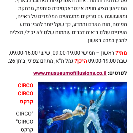
פסיכולוגיה והומור. אחת האטרקציות האהובות בארץ.
המוזיאון מציע חוויה אינטראקטיבית סוחפת, מרתקת
ומשעשעת עם טריקים מתעתעים המלמדים על ראייה,
תפיסה, מוח האדם והמדע, כך שקל יותר להבין מדוע
העיניים שלנו רואות דברים שהמוח שלנו לא יכול/ מצליח
להבין במבט ראשון.
מתי?
ראשון – חמישי 09:00-19:00, שישי 09:00-16:00,
שבת 09:00-19:00
היכן?
נמל ת"א, מתחם צפוני, ביתן 26.
לפרטים:
www.musueumofillusions.co.il
CIRCO
CIRCO
קרקס
"CIRCO
CIRCO"
קרקס