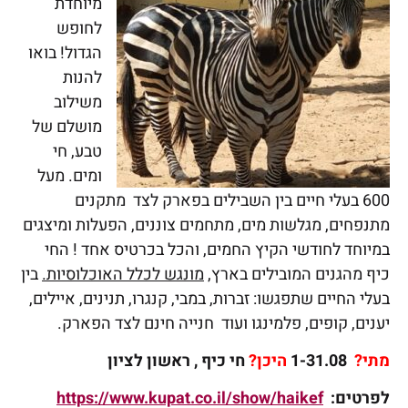
מיוחדת
לחופש
הגדול! בואו
להנות
משילוב
מושלם של
טבע, חי
ומים. מעל
600 בעלי חיים בין השבילים בפארק לצד מתקנים
מתנפחים, מגלשות מים, מתחמים צוננים, הפעלות ומיצגים
במיוחד לחודשי הקיץ החמים, והכל בכרטיס אחד ! החי
כיף מהגנים המובילים בארץ,
מונגש לכלל האוכלוסיות.
בין
בעלי החיים שתפגשו: זברות, במבי, קנגרו, תנינים, איילים,
יענים, קופים, פלמינגו ועוד חנייה חינם לצד הפארק.
מתי?
1-31.08
היכן?
חי כיף , ראשון לציון
לפרטים:
https://www.kupat.co.il/show/haikef