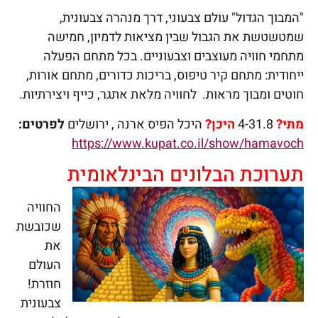
"המבוך הגדול" עולם צבעוני, דרך מנהרה צבעונית,
שמטשטשת את הגבול שבין מציאות לדמיון, חמישה
מתחמי חוויה מעוצבים וצבעוניים. בכל מתחם הפעלה
ייחודית: מתחם קיר טיפוס, בריכות כדורים, מתחם אורות,
חוטים ומבוך מראות. לחוויה מלאת אתגר, כייף ויצירתיות.
מתי?
4-31.8
היכן?
היכל הפיס ארנה , ירושלים
לפרטים:
https://www.kupat.co.il/show/hamavoch
תערוכת הבלונים הבינלאומית
החוויה
שכובשת
את
העולם
חוזרת!
צבעונית