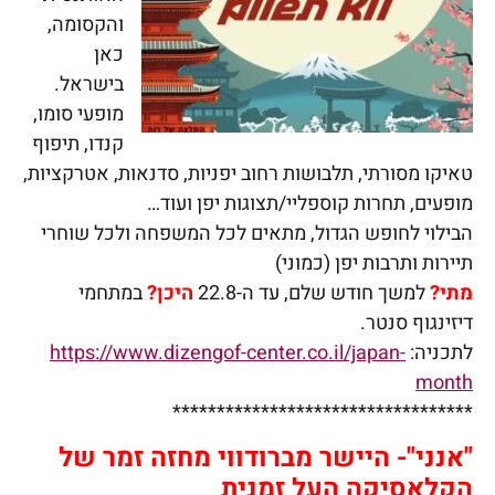
והקסומה,
כאן
בישראל.
מופעי סומו,
קנדו, תיפוף
טאיקו מסורתי, תלבושות רחוב יפניות, סדנאות, אטרקציות,
מופעים, תחרות קוספליי/תצוגות יפן ועוד…
הבילוי לחופש הגדול, מתאים לכל המשפחה ולכל שוחרי
תיירות ותרבות יפן (כמוני)
מתי?
למשך חודש שלם, עד ה-22.8
היכן?
במתחמי
דיזינגוף סנטר.
לתכניה:
https://www.dizengof-center.co.il/japan-
month
**********************************
"אנני
"- היישר מברודווי
מחזה זמר של
הקלאסיקה העל זמנית