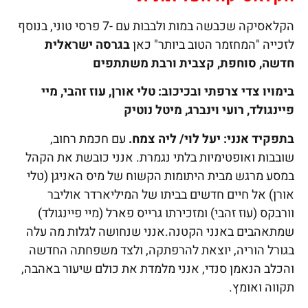
הקלאסיקה שכבשה במות ולבבות עם -7 פרסי טוני, בנוסף
לזכייה "המחזמר הטוב ביותר" כאן
בגרסה ישראלית
חדשה, סוחפת, קצבית ורבת משתתפים
בימויו צדי צרפתי ובכיכוב: טלי אורן, עוז זהבי, מיי
פיינגולד, רועי וינברג, מיטל נוטיק
בתפקיד אנני: יעל לוי/ ליה צמח
.
עם חכמת רחוב,
שובבות ואופטימיות בלתי נגמרת. אנני כובשת את הקהל
במסע מרגש מבית היתומות הקשוח של מיס האניגן (טלי
אורן) אל חיים חדשים בביתו של המיליארדר אוליבר
וורבקס (עוז זהבי) ומזכירתו גרייס פארל (מיי פיינגולד)
שמתאהבים באנני הקטנה.אנני שנחושה לגלות מה עלה
בגורל הוריה, יוצאת להרפתקה, ולצד משפחתה החדשה
והכלב הנאמן סנדי, אנני מלמדת את כולם שיעור באהבה,
תקווה ואומץ.