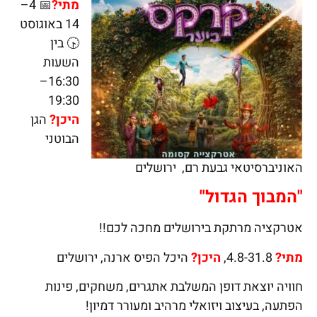
מתי?
📅 4–
14 באוגוסט
🕟 בין
השעות
16:30–
19:30
היכן?
הגן
הבוטני
האוניברסיטאי גבעת רם, ירושלים
"
המבוך הגדול
"
אטרקציה מרתקת בירושלים מחכה לכם!!
מתי?
4.8-31.8,
היכן?
היכל הפיס ארנה, ירושלים
חוויה יוצאת דופן המשלבת אתגרים, משחקים, פינות
הפתעה, בעיצוב ויזואלי מרהיב ומעורר דמיון!