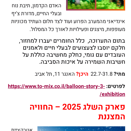
האדם הקדמון, תיבת נוח
ובעלי החיים, מדורת צ'יף
אינדיאני מהמערב הפרוע ועוד לצד חלום העתיד מכוניות
מעופפות, מיצגים ופעילויות לאורך כל המסלול.
בתום התערוכה, כלל החומרים יעברו למחזור,
חלקם יוסבו לצעצועים לבעלי חיים ולאמנים
העובדים עם גומי, כחלק מחשיבה כוללת על
חשיבות השמירה על איכות הסביבה.
מתי?
22.7-31.8
היכן?
האנגר 11, תל אביב
לפרטים:
https://www.to-mix.co.il/balloon-story-3-
exhibition/
פארק השלג 2025 – החוויה
המצננת
אטרקציית