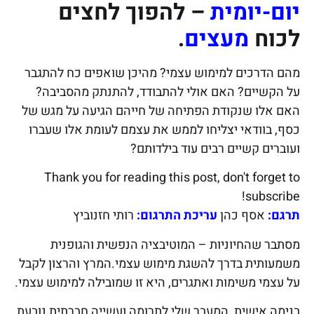
יום-יומית
– להפוך לחצים
לכוח
מעצים
.
מהם הדרכים למימוש עצמי? מהיכן שואפים כח להתגבר
על הקשיים? האם אולי להתבודד, להתנתק מהסביבה?
האם אלו שנקודת הפתיחה של חייהם הגיעה על מגש של
כסף, בוודאי יצליחו לממש את עצמם לעומת אלו שעברו
ועוברים קשיים רבים עוד בילדותם?
Thank you for reading this post, don't forget to
subscribe!
תרגם:
אסף כהן
עריכת התרגום:
רותי חזנוביץ
מסתבר שהחיוניות – המוטיבציה הנפשית והגופנית
משמעותית בדרך להשגת מימוש עצמי.המרץ והרצון לקבל
על עצמי משימות ואתגרים, היא זו שמובילה למימוש עצמי.
בנימה אישית, המעבר שלי לתרומה ועשייה חברתית נובעת