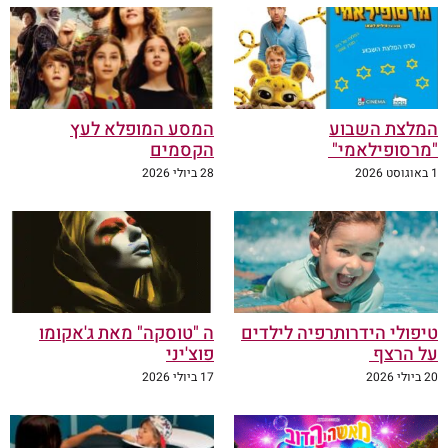
המלצת השבוע
המסע המופלא לעץ
"מרסופילאמי"
הקסמים
1 באוגוסט 2026
28 ביולי 2026
טיפולי הידרותרפיה לילדים
ה "טוסקה" מאת ג'אקומו
על הרצף
פוצ'יני
20 ביולי 2026
17 ביולי 2026