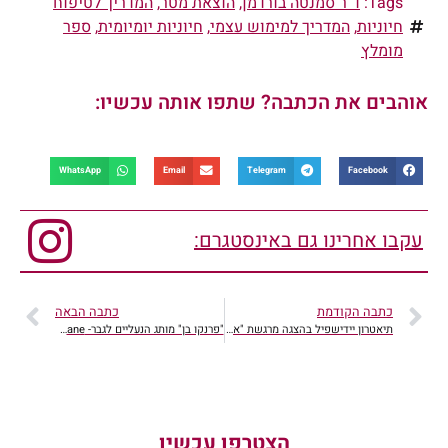
Tags:
ד"ר סמנטה בורדמן
,
הוצאת מטר
,
המדריך לטיפוח
חיוניות
,
המדריך למימוש עצמי
,
חיוניות יומיומית
,
ספר
מומלץ
אוהבים את הכתבה? שתפו אותה עכשיו:
WhatsApp
Email
Telegram
Facebook
עקבו אחרינו גם באינסטגרם:
כתבה הקודמת
כתבה הבאה
תיאטרון יידישפיל בהצגה מרגשת "א-וייץ מיט א-שפיץ"
"פרנקו בן" מותג הנעליים לגבר- Franco Bane
הצטרפו עכשיו