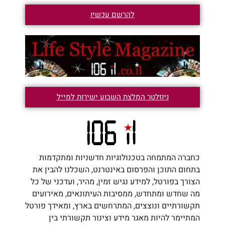
להרשם עכשיו
ניוזלטר המלצת השבוע ישירות למייל
כחברה המתמחה בטכנולוגיות חדשניות ומתקדמות
בתחום התוכן והפרסום באינטרנט, השכלנו להבין את
הצורך בפורטל, למידע נגיש זמין, מהיר, ועדכני של כל
מה שחדש ומתחדש, ממסיבות העיתונאים, מאירועים
תקשורתיים ונוצצים, המתרחשים בארץ, ומאידך פורטל
המתיימר להיות מאגר מידע וצינור תקשורתי בין