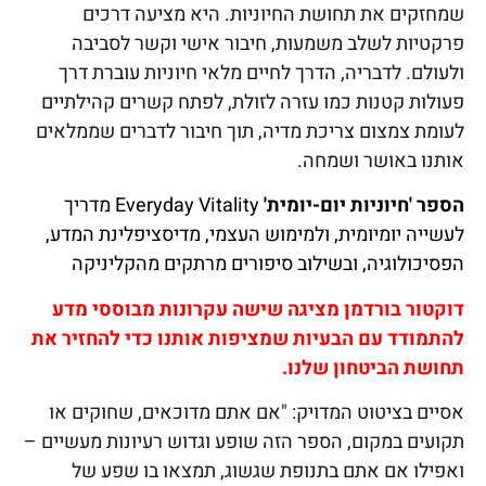
שמחזקים את תחושת החיוניות. היא מציעה דרכים
פרקטיות לשלב משמעות, חיבור אישי וקשר לסביבה
ולעולם. לדבריה, הדרך לחיים מלאי חיוניות עוברת דרך
פעולות קטנות כמו עזרה לזולת, לפתח קשרים קהילתיים
לעומת צמצום צריכת מדיה, תוך חיבור לדברים שממלאים
אותנו באושר ושמחה.
הספר 'חיוניות יום-יומית'
Everyday Vitality מדריך
לעשייה יומיומית, ולמימוש העצמי, מדיסציפלינת המדע,
הפסיכולוגיה, ובשילוב סיפורים מרתקים מהקליניקה
דוקטור בורדמן מציגה שישה עקרונות מבוססי מדע
להתמודד עם הבעיות שמציפות אותנו כדי להחזיר את
תחושת הביטחון שלנו.
אסיים בציטוט המדויק: "אם אתם מדוכאים, שחוקים או
תקועים במקום, הספר הזה שופע וגדוש רעיונות מעשיים –
ואפילו אם אתם בתנופת שגשוג, תמצאו בו שפע של