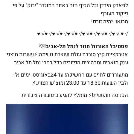
לפארק הירדן וכל הכיף הזה באזור המוגדר "ירוק" על פי
פיקוד העורף
תבואו. יהיה זורם!
√ ♥ √ ♥√ ♥√ ♥√ ♥√ ♥√ ♥√ ♥√ ♥√ ♥√ ♥√ ♥
פסטיבל האורות' חוזר לנמל תל-אביב!
💡
אטרקציית קיץ סובבת עולם ועוצרת נשימה!⚡עשרות מיצגי
ענק מוארים ומרהיבים הפזורים בכל רחבי נמל תל אביב
מתעוררים לחיים עם החשיכה! עד 24באוגוסט, ימים א'-
ה'בין השעות 18:30 עד 23:00 ומוצ"ש חצות.⚡
הכניסה חופשית!⚡ מומלץ להגיע בתחבורה ציבורית
נגן
וידאו