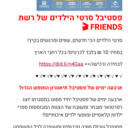
פסטיבל סרטי הילדים של רשת
FRIENDS 🎬
סרטי הילדים הכי חדשים, שווים ומרגשים בקיץ!
במחיר 10 ₪ בלבד לכרטיס! בכל רחבי הארץ
לבחירה ורכישה>>
https://did.li/n4Gaa
√ ♥ √ ♥√ ♥√ ♥√ ♥√ ♥√ ♥√ ♥√ ♥√ ♥√ ♥√ ♥
ארבעה ימים של פסטיבל תיאטרון החופש הגדול
ארבעה ימים של פסטיבל יחיד מסוגו במסגרתו יוצג
רפרטואר מובחר ומשובח של הצגות המבוססות ספרי
ילדות קלאסיים ומופעי ילדים איכותיים!!
פסטיבל שכולו חוויה תרבותית ומעשירה לכל המשפחה