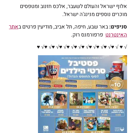
אלוף ישראל והעולם לשעבר, אלכס חזנוב ומטפסים
מוכרים נוספים מנינג'ה ישראל.
סניפים:
באר שבע, חיפה, תל אביב, מודיעין פרטים ב
אתר
האינטרנט
פרפורמנס רוק.
√ ♥ √ ♥√ ♥√ ♥√ ♥√ ♥√ ♥√ ♥√ ♥√ ♥√ ♥√ ♥