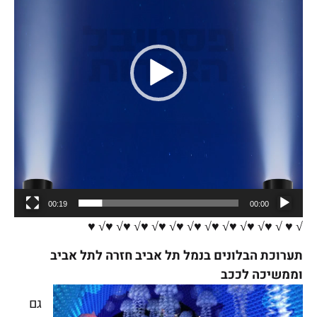
00:19
00:00
√ ♥ √ ♥√ ♥√ ♥√ ♥√ ♥√ ♥√ ♥√ ♥√ ♥√ ♥√ ♥
תערוכת הבלונים בנמל תל אביב חזרה לתל אביב
וממשיכה לככב
גם