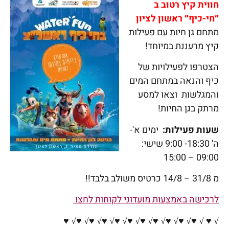
חווית קיץ רטוב ב
״חי-כיף״ ראשון לציון
מתחם גן חיות עם פעילות
קיץ מרעננת במיוחד!
הצטרפו לפעילויות של
כיף והנאה במתחם המים
והמגלשות וצאו למסע
מרתק בגן החיות!
שעות פעילות:
ימים א'-
ה' 18:30- 9:00 שישי:
09:00 – 15:00
מ 31/8 – 14/8 כרטיס משולב בלבד!!
לרכישה באמצעות מועדוני לקוחות לחצו
√ ♥ √ ♥√ ♥√ ♥√ ♥√ ♥√ ♥√ ♥√ ♥√ ♥√ ♥√ ♥