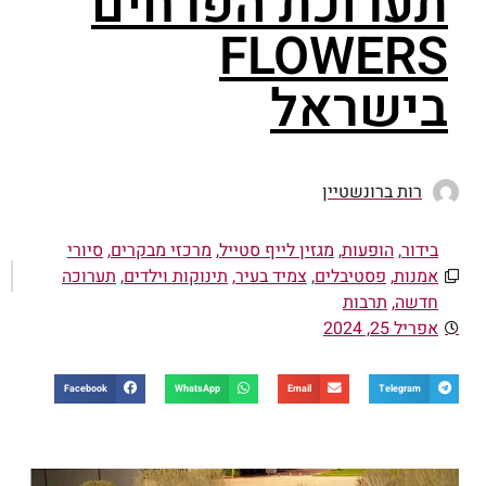
תערוכת הפרחים
FLOWERS
בישראל
רות ברונשטיין
בידור
,
הופעות
,
מגזין לייף סטייל
,
מרכזי מבקרים
,
סיורי
אמנות
,
פסטיבלים
,
צמיד בעיר
,
תינוקות וילדים
,
תערוכה
חדשה
,
תרבות
אפריל 25, 2024
Facebook
WhatsApp
Email
Telegram