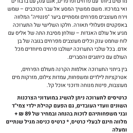
מרשים ביותר עם פרחים ופרפרים, אגם ענק עם ברבורים
ואי במרכזו. משם ממשיך המסע אל עבר הכוכבים – שמש
וירח מעוצבים מפרחים ומסתיים ביער "פנטזיה" המלווה
באפקטים ופעלולי תאורה. חלקו השלישי של התערוכה
מגיע אל עולם האגדות – שולחן מסיבת התה של אליס עם
לוח שחמט ענק וכלים מעוצבים מפרחים בגובה של בן
אדם. בכל שלבי התערוכה ישולבו פרחים מיוחדים מכל
העולם עם כיתובים והסברים.
בין ביתני התערוכה אולמות הקרנה מעולם הפרחים,
אטרקציות לילדים ומשפחות, עמדות צילום, מזרקות מים
מעוצבות, פינות מנוחה ודוכני אוכל קל.
כרטיסים לתערוכה ניתן להשיג במועדוני הצרכנות
השונים וועדי העובדים, גם הפעם קהילת ילדי צמי"ד
ובני משפחותיהם לזכות בהנחה ובמחיר של 89 ₪ +
מלווה חינם לבעלי כרטיס, * כרטיס כניסה מגיל שנתיים
ומעלה