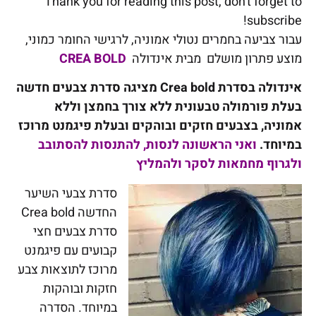
Thank you for reading this post, don't forget to
subscribe!
עבור צביעה בחמרים נטולי אמוניה, לרגישי החומר כמוני,
מוצע פתרון מושלם מבית אינדולה
CREA BOLD
אינדולה בסדרת
Crea bold
מציגה סדרת צבעים חדשה
בעלת פורמולה טבעונית ללא צורך בחמצן וללא
אמוניה, בצבעים חזקים ובוהקים ובעלת פיגמנט מרוכז
במיוחד.
ואני הראשונה לנסות, להתנסות להסתובב
ולגרוף מחמאות לסקר ולהמליץ
סדרת צבעי השיער
החדשה Crea bold
סדרת צבעים חצי
קבועים עם פיגמנט
מרוכז לתוצאות צבע
חזקות ובוהקות
במיוחד. הסדרה