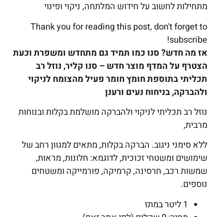
מתחילות לחשוב על חידוש המלתחה, ניקוי ופינוי
Thank you for reading this post, don't forget to
subscribe!
אז מה חדש? סנו כמו תמיד גם מתחדש ומשפרת וכעת
הצטרף על המדף מוצר חדש – סנו קליר,
נוזל רב
תכליתי בתוספת חומץ חומר פעיל מהצומח לניקוי
ולהברקה, ב
ניחוח נעים ורענן
נוזל רב תכליתי לניקוי ולהברקה מושלמת בקלות ובנוחות
מרבית,
ללא סימני ניגוב. הברקה בקלות, מתאים למגוון רחב של
שימושים ומשטחי זכוכית, לדוגמא: חלונות, מראות,
שמשות רכב, חרסינה, קרמיקה, פורמייקה ומשטחים
נוספים.
1 ליטר במתז