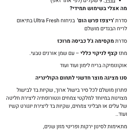
מחיר
: 9 שקלים (לפי אתר זאפ)
מה אצלי בשימוש תמידי?
סדרת
'ריצפז פרש הום'
בניחוח Ultra Fresh בתיאום
לריח הבגדים מושלם
סדרת
מקסימה ג'ל כביסה מרוכז
מתז
קצף לניקוי כללי
– עם שמן אורנים טבעי.
אוקונומיקה בריח לימון ועוד ועוד
סנו מציגה מוצר חדשני לתחום הקולינריה
פתרון מושלם לכל סיר בישול ארוך, שקיות בד לבישול
מצוינות במיוחד למלקטי צמחים ונטורופתיה ליצירת חליטה
של עלים או תבליני צמחים, שקיות בד ליצירת יוגורט קשיו
ועוד..
מתאימות לסינון ירקות ופריטי מזון שנים,