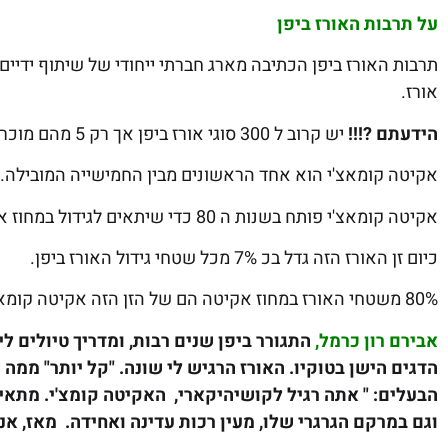
על תרבות האורז ביפן
תרבות האורז ביפן הכתיבה מארג חברתי ייחודי של שיתוף ידיים 
אורז.
הידעתם ?!!!
יש קרוב ל 300 סוגי אורז ביפן אך רק 5 מהם מוכרים ונפוצים ביותר.
אקיטה קומאצ'י הוא אחד הראשונים מבין החמישייה המובילה.
אקיטה קומאצ'י פותח בשנות ה 80 כדי שיתאים לגידול במחוז אקיטה הצפוני והקר.
כיום זן האורז הזה גדל בכ 7% מכל שטחי גידול האורז ביפן.
80% משטחי האורז במחוז אקיטה הם של הזן הזה אקיטה קומאצ'י
אבירם רון כרמל,
התגורר ביפן שנים רבות, ומדריך טיולים ל
הדגים הישן בטוקיו. האורז הרגיש לי שונה. "קל יותר" מ
הבעלים: " אתה רגיל לקושיהיקארי, האקיטה קומצ'י. מתאים
וגם במרקם הגרגרי שלו, מעין רכות עדינה ואחידה. מאז, אנ