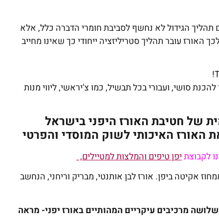
ום תהליך הגידול לא נחשף לסביבת חומרי הדברה כלל, אלא
כך האורז עובר תהליך סטריליזציה ייחודי כך שאינו מחייב
T
להכנת סושי, ועבורי בכל תבשיל, כמו צ'יראשי, ליווי מנות
KIT, נציגתה הרשמית של חטיבת האורז היפני בישראל
נו לקבוצת
יפן טיפים והמלצות למטיילים,
חוז אקיטה ביפן. אורז לבן אותנטי, מבריק וריחני, הנחשב
 שלושה מרכיבים עיקריים המהותיים באורז יפני- מראה