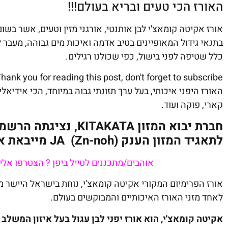
האורז הכי טעים ובריא בעולם!!!
אורז אקיטה קומאצ'י לבן אותנטי, אורגני מזין וטעים, אשר בש
בתנאי גידול המאופיינים בטיב אדמה ואיכות מים גבוהה, מעבר ל
כלל שטיפה לפני בישול, כפי שכולנו רגילים.
hank you for reading this post, don't forget to subscribe!
האורז היפני איכותי, בעל ערך תזונתי גבוה במיוחד, הכי אידיאלי 
קארי, פוקה ועוד.
חברת יבוא המזון AKATA
לתאגיד המזון הענק JA (Zn-noh) מייבאת את האורז האיכותי לשוק המוסדי והפרטי
אוהבים/מתכננים לטייל ביפן ? הצטרפו אלי
אורז הפרימיום המקורי אקיטה קומאצ'י, נוחת בישראל היישר ממ
לאחד מזני האורז האיכותיים והמבוקשים בעולם.
אקיטה קומאצ'י, הוא אורז יפני לבן עגול בעל איזון המשלב