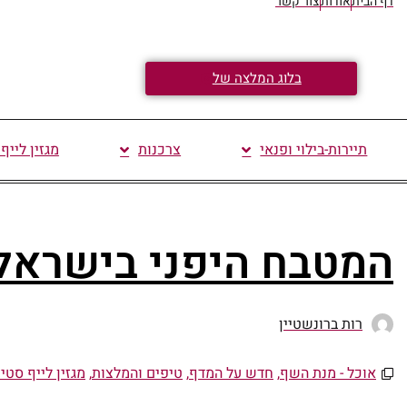
דף הבית
אודות
צור קשר
בלוג המלצה של
תיירות-בילוי ופנאי
צרכנות
מגזין לייף
המטבח היפני בישראל
רות ברונשטיין
אוכל - מנת השף
,
חדש על המדף
,
טיפים והמלצות
,
מגזין לייף סטיי