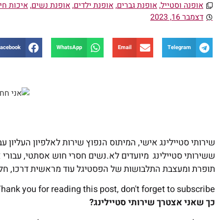
אופנה וסטייל
,
אופנת גברים
,
אופנת ילדים
,
אופנת נשים
,
איכות חי
דצמבר 16, 2023
acebook
WhatsApp
Email
Telegram
שירותי סטיילינג אישי, המיתוס הנפוץ שירות לאלפיון העליון ע
ששירותי סטיילינג מיועדים לא.נשים חסרי חוש אסתטי, עבורי 
תופרת ומעצבת התלבושות של הפסטיגל עוד מראשית דרכו, חלק 
hank you for reading this post, don't forget to subscribe!
כך שאני אצטרך שירותי סטיילינג?