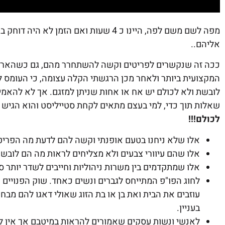
מפה לשם משם לפה, היינו כ 4 שעות ואם הז
אליהם..
ככה זה שנקשרים לפריטים וקשה להשתחרר מהם, גם כשהארון צ
המקצועית ביותר ולאחר מכן הרגשתי הקלה עצומה, כי העומס לא
לובשת ולא לכולם יש אח או אחות שניתן למזגם. אך לא להאמין
שאלות תוך כדי, למי בעצם מתאים לקחת סטייליסט והוא הגיש 
לכולם!!!
אלו שלא ניחנו בטעם אופנתי וקשה להם לדעת מה הפריט
אלו שהם עיוורי צבעים ולא מצליחים לראות מה הם לובשי
אלו שמתקדמים בין משרות ניהוליות וחייבים לשדר יותר ס
לחוג הפו"פ המתייחס לגברים ונשים כאחד. שוק הפנויים 
עוזבים את הבית ואת בן או בת הזוג שאולי דאגו להם מבח
בעניין.
לאנשי ונשות עסקים שאמורים להראות במיטבם אך אין לה