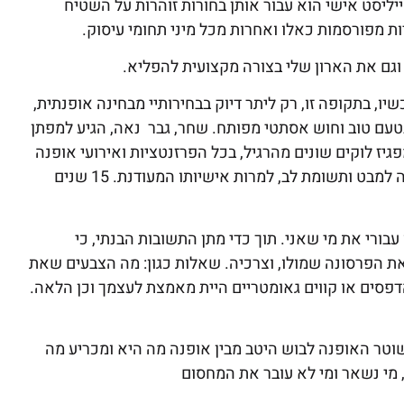
ייליסט אישי הוא עבור אותן בחורות זוהרות על השטיח
ת מפורסמות כאלו ואחרות מכל מיני תחומי עיסוק.
גם את הארון שלי בצורה מקצועית להפליא.
ו, בתקופה זו, רק ליתר דיוק בבחירותיי מבחינה אופנתית,
בטעם טוב וחוש אסתטי מפותח. שחר, גבר נאה, הגיע למפתן
גיז לוקים שונים מהרגיל, בכל הפרזנטציות ואירועי אופנה
שאנחנו נתקלים אחד בשנייה. ללא ספק, הוא תמיד הגבר שזוכה למבט ותשומת לב, למרות אישיותו המעודנת. 15 שנים
ורי את מי שאני. תוך כדי מתן התשובות הבנתי, כי
את הפרסונה שמולו, וצרכיה. שאלות כגון: מה הצבעים שאת
פסים או קווים גאומטריים היית מאמצת לעצמך וכן הלאה.
טר האופנה לבוש היטב מבין אופנה מה היא ומכריע מה
, מי נשאר ומי לא עובר את המחסום