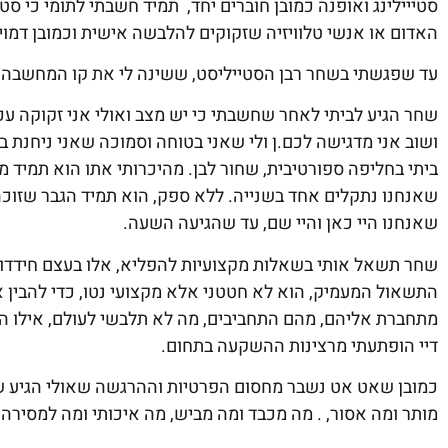
סטייילינג ואופנה כמובן חוברים יחד, תמיד חשבתי לתומי כי סט
האדום או אנשי טלוויזיה שזקוקים להלבשה אישית וכמובן דמויו
עד שפגשתי בשחר רבן הסטייליסט, ששינה לי את קו המחשבה ו
שחר הגיע לביתי לאחר שחשבתי כי יש מצב ואולי אני זקוקה עכשי
ושוב אני מדגישה לכם.ן ולי שאני בטוחה וסמוכה שאני ניחנת 
ביתי בחליפה ספורטיבית, שחור לבן. מהיכרותי אתו הוא תמיד מפ
שאנחנו היי כאן והיי שם, עד שהגיעה השעה.
שחר תשאל אותי בשאלות מקצועיות להפליא, אלו בעצם חידדו עב
התשאול המעמיק, הוא לא חטטני אלא מקצועי נטו, כדי להבין 
מתחברת אליהם, מהם התחביבים, מה לא תלבשי לעולם, אילו הד
דיי הופתעתי מרצינות ההשקעה בתחום.
כמובן שאט אט נשבר מחסום הפרטיות וההרגשה שאולי הגיע שו
מותר ומה אסור, . מה מכבד ומה מביש, מה איכותי ומה למסירה