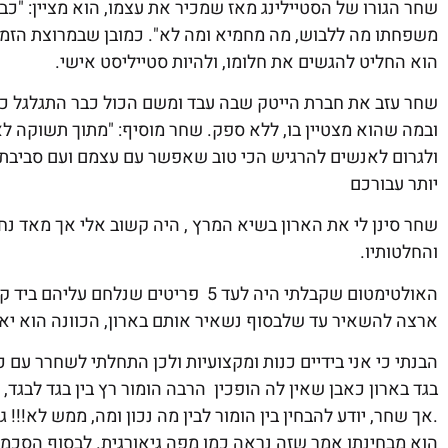
משפחתו מה ללבוש, מה מחמיא ומה לא". כמובן שבמרוצת הזמן 
הוא החליט להגשים את חלומו, ולהיות סטייליסט אישי.
שחר עזב את חברת הייטק שבה עבד ומשם הכול כבר התגלגל ככ
ובמה שהוא מצטיין בו, ללא ספק. שחר מוסיף: "מתוך תשוקה ל
ולגרום לאנשים להרגיש הכי טוב שאפשר עם עצמם ועם סביבתם.
יותר עבורכם
שחר סינן לי את הארון בשיא המרץ , היה קשוב אלי אך מאד נחו
והחלטותיו.
האולטימטום שקבלתי היה לעד 5 פריטים ש
ארצה להשאיר עד שלבסוף נשאיר אותם בארון, הכוונה הוא יאש
הבנתי כי אני בידיים כנות ומקצועיות ולכן התחלתי לשחרר עם כ
בגד בארון כאבן שאין לה הופכין הרבה הומור רץ בין בגד לבגד,
.אך שחר, יודע להבחין בין הומור לבין מה נכון ומה, ממש לא!!
הוא מבחינתו אמר שזה נראה כמו מפה גיאורגית. לבסוף הסכמת