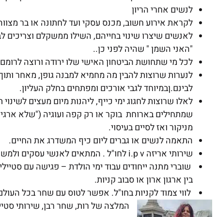
לנשים אחרי הריון
לקראת אירוע חשוב, מכנס עסקי ועד לחתונה או בר מצוו
לאנשים שיצרו שינוי בחייהם, השילו ממשקלם וצריכים ל
"האני השמן " שהיה לפני כן..
לכל מי שתחושת הביטחון האישי שלו ירודה ורוצה לרומם א
לנערות שרוצות להבין מה מחמיא למבנה גופן, מאחר ותוך 
לבינם.ןבמיוחד לגבי אורכים ומפתחים בחלק העליון.
לאלו שרוצות לחגוג ימי כייף, ליהנות מיום מעצים לשינוי
שמתחילים בארוחת בוקר או רק קפה ועוגיה ("שלא ארגי
מניקור ואז לסיים בעיסוי.
התאמה לנשים או גברים ליום כיף המשדרג את החיים.
שירותי אריזה i.p v לחו"ל . המתאים לאנשי עסקים ולמשפחות הטסות לחופשות.
שוברי מתנה ייחודים עבוד ימי הולדת – פגישה עם סטי
בין ארגון ארון או סבוב קניות.
לווי צמוד לקניות בחו"ל. אפשר לטוס עם שחר בכל העולם 
המלצה של רות, שחר רבן, שירותי סטייל