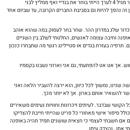
שחר הגורו של הסטיילינג מאז שמכיר את עצמו, הוא מציין: "כבר מגיל 4 לערך הייתי בוחר את בגדיי ואף ממליץ לבני
זה נהפך להיות גם בסביבת החברים הקרובה, עד שביום אחד
דור שלג במדרון ההר. שחר בחר לעסוק במה שהוא אוהב
אופנה וחיבה עצומה לאנשים, החלטתי לשלב בין השניים
 תרפיה בעזרת בגדים או סטיילינג רגשי מה שתבחרו כנכון
ש. אך אט אט להפתעתי, גם אני וארוני נשבנו בקסמיו
נלחם עליהם ביד קשה שנינו, נמשוך לכל כיוון, הוא ירצה להעביר הלאה ואני
ר להשאיר אותם בארון. אך לא יותר מכך.
ל הקושי שבדבר. לעיתים זיכרונות וחוויות נעימים משאירים
 כולל סיפור אישי מאחורי כל פריט שהייתי חייבת להצדיקו
! גם אם חשבתי לעצמי כי חצאית שושנים תמיד תהיה באופנה
י אתו…והצדק עימו.