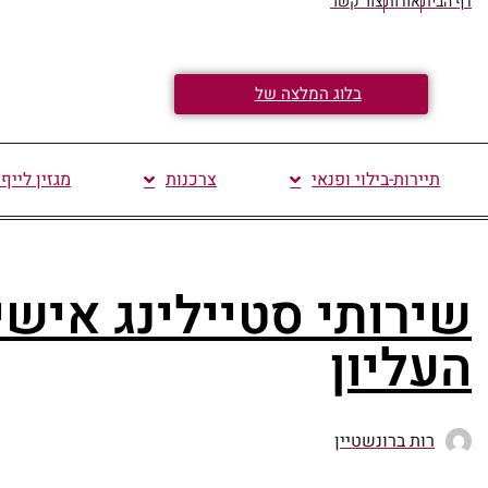
דף הבית
אודות
צור קשר
בלוג המלצה של
תיירות-בילוי ופנאי
צרכנות
מגזין לייף
שירותי סטיילינג אישי
העליון
רות ברונשטיין