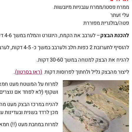
ממרח פסטו/ממרח עגבניות מיובשות
עלי זעתר
פטה/בולגרית מפוררת
להכנת הבצק
– לערבב את הקמח, היוגורט והמלח במשך 4-6 דקות.
להוסיף לתערובת 2 כפות חלב ולערבב במשך כ- 4-5 דקות, לערבב עד היווצרות בצק אחיד (סבלנות..)
להניח את הבצק למנוחה במשך 30-60 דקות.
ליצור מהבצק גליל ולחתוך לפרוסות דקות
(ראו בסרטון)
.
למרוח על המשטח מעט חמאה 
ושקוף (לא לפחד אם נוצרים ח
להניח במרכז הבצק מעט מהת
מכן לרדד בשנית ובעדינות ע
למרוח במחבת מעט (!!) חמאה, ו