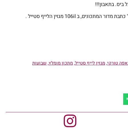
ביס. בתאבון!!!
 המתכונים, ב 106il מגזין הלייף סטייל .
אפה טורקי
,
מגזין לייף סטייל
,
מתכון מומלץ
,
שבועות