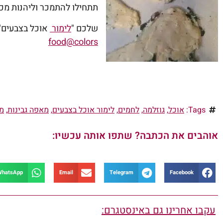
תתחילו להתמכר וליהנות מכל 
שלכם "
לימור
אוכל בצבעים" כתבת מדור
food@colors
Tags:
אוכל
,
גוזלמה
,
לחמים
,
לימור אוכל בצבעים
,
מאפה גבינות
,
מ
אוהבים את הכתבה? שתפו אותה עכשיו:
WhatsApp
Email
Telegram
Facebook
עקבו אחרינו גם באינסטגרם: