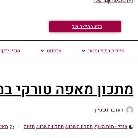
דף הבית
אודות
צור קשר
בלוג המלצה של
תיירות-בילוי ופנאי
צרכנות
מגזין לייף
מתכון מאפה טורקי במי
רות ברונשטיין
אוכל - מנת השף
,
מתכון השבוע
,
מתכון השבוע
,
תזונה
מאי 15, 023