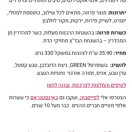
של ויטמינים, אנטיאוקסידנטים, סיבים תזונתיים ומינרלים.
יתרונות:
מוצר פרווה, מתאים לכל שילוב, כתוספת למוזלי,
יוגורט, לשייק פירות, ירקות, מקור לחלבון
כשרות פרווה:
בהשגחת הרבנות מעלות, כשר למהדרין מן
המהדרין – בהשגחת הבד"צ מחזיקי הדת.
מחיר:
35.90 ש"ח לצנצנת במשקל 330 גרם.
להשיג:
בשופרסל GREEN, ניצת הדובדבן, טבע קסטל,
עדן טבע, אניס, זמורה אורגני וחנויות הטבע.
לטיפים והמלצות לצרכנות נבונה לחצו
הצטרפו אלי
לפייסבוק,
ועקבו גם
באינסטגראם
כי עשרות
אלפי מנויים חברים ונהנים. כבר מעל 10 שנים.