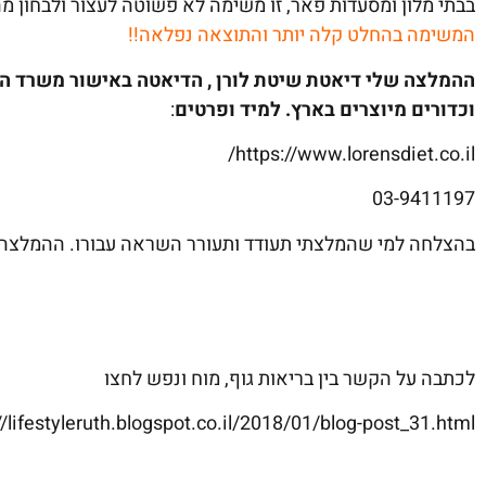
בבתי מלון ומסעדות פאר, זו משימה לא פשוטה לעצור ולבחון מה
המשימה בהחלט קלה יותר והתוצאה נפלאה!!
ההמלצה שלי דיאטת שיטת לורן , הדיאטה באישור משרד הב
וכדורים מיוצרים בארץ. למיד ופרטים
:
https://www.lorensdiet.co.il/
03-9411197
בהצלחה למי שהמלצתי תעודד ותעורר השראה עבורו. ההמלצה ש
לכתבה על הקשר בין בריאות גוף, מוח ונפש לחצו
//lifestyleruth.blogspot.co.il/2018/01/blog-post_31.html