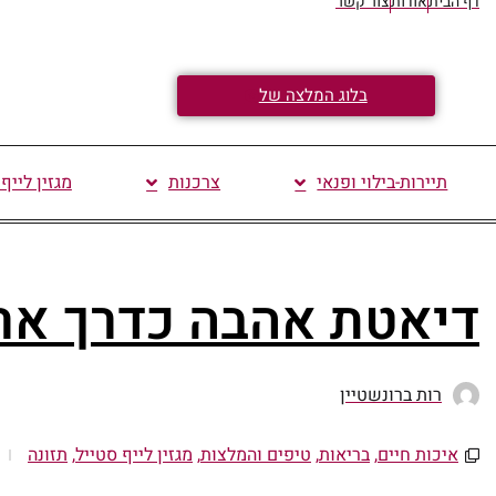
דף הבית
אודות
צור קשר
בלוג המלצה של
תיירות-בילוי ופנאי
צרכנות
מגזין לייף
דיאטת אהבה כדרך אר
רות ברונשטיין
איכות חיים
,
בריאות
,
טיפים והמלצות
,
מגזין לייף סטייל
,
תזונה