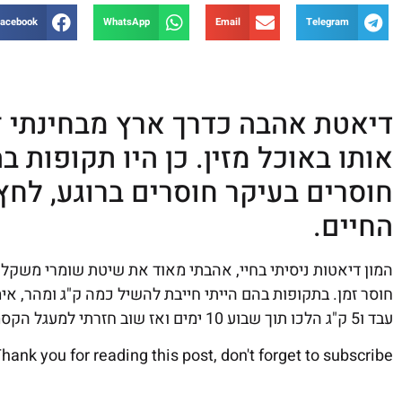
acebook
WhatsApp
Email
Telegram
דיאטת אהבה כדרך ארץ מבחינתי ז
אותו באוכל מזין. כן היו תקופות 
חוסרים בעיקר חוסרים ברוגע, לח
החיים.
המון דיאטות ניסיתי בחיי, אהבתי מאוד את שיטת שומרי משקל,
חוסר זמן. בתקופות בהם הייתי חייבת להשיל כמה ק"ג ומהר, אי
עבד ו5 ק"ג הלכו תוך שבוע 10 ימים ואז שוב חזרתי למעגל הקסמים של ההתמכרות למתוקים ועליתי חזרה אחרי כשנה.
hank you for reading this post, don't forget to subscribe!