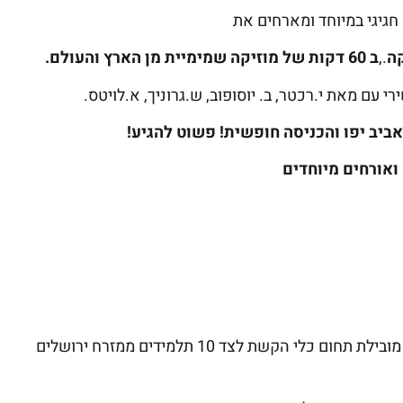
חגיגי במיוחד ומארחים את
קה
.,
ב 60 דקות של מוזיקה שמימיית מן הארץ והעולם.
י עם מאת י.רכטר, ב. יוסופוב, ש.גרוניך, א.לויטס.
ואורחים מיוחדים
– עם טניה בלצר (Belzer), מובילת תחום כלי הקשת לצד 10 תלמידים ממזרח ירושלים