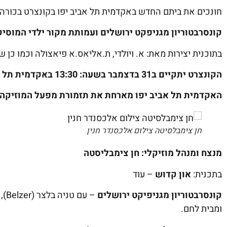
חונכים את ביתם החדש באקדמית תל אביב יפו בקונצרט בכורה 
קונסרבטוריון מגניפקט ירושלים
ועמותת מקור ילדי המוסי
בתוכנית יצירות מאת: א. ויולדי, ת.אליאס.א פיאצולה וכמו כן שיר
הקונצרט יתקיים ב31 בדצמבר בשעה:
13:30 באקדמית תל אביב יפו והכניסה חופשית! פשוט להגיע!
האקדמית תל אביב יפו מארחת את
תזמורת מפעל המוזיקה 
חן צימבלסיטה צילום אלכסנדר חנין
מנצח ומנהל מוזיקלי: חן צימבליסטה
בתכנית:
און קדוש
– עוד
קונסרבטוריון מגניפיקט ירושלים
ומבית לחם.