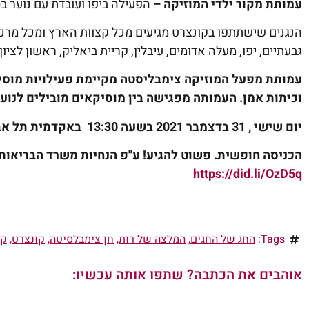
עמותת מקור ילדי המוזיקה –
הפעילה ביפו ועובדת עם נוער בס
הנגנים שישתתפו בקונצרט מגיעים מכל קצוות הארץ ומכל מרכי
גבעתיים, יפו, מעלה אדומים, עיבלין, קריית ביאליק, ראשון לציו
עמותת מפעל המוזיקה צימבליסטה
מקיימת פעילויות מוסי
וכיתות אמן. העמותה מפגישה בין מוסיקאים מובילים לנוער 
יום שישי , 31 בדצמבר 2021 בשעה 13:30 באקדמית תל אביב יפו ברחוב חבר הלאומים 10.
הכניסה חופשית. פשוט להגיע! ע"פ הנחיות משרד הבריאות 
https://did.li/OzD5q
Tags:
החג של החגים
,
המלצה של רות
,
חן צימבלסיטה
,
קונצרט
,
קו
אוהבים את הכתבה? שתפו אותה עכשיו: