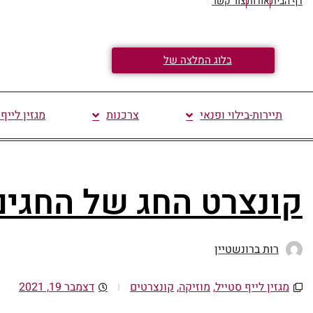
דף הבית
אודות
צור קשר
בלוג המלצה של
תיירות-בילוי ופנאי
צרכנות
מגזין לייף
קונצרט החג של החגים
רות ברונשטיין
מגזין לייף סטייל
,
מוזיקה
,
קונצרטים
דצמבר 19, 2021