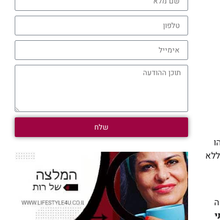
שלח
ו
ללא
שכל מה
י