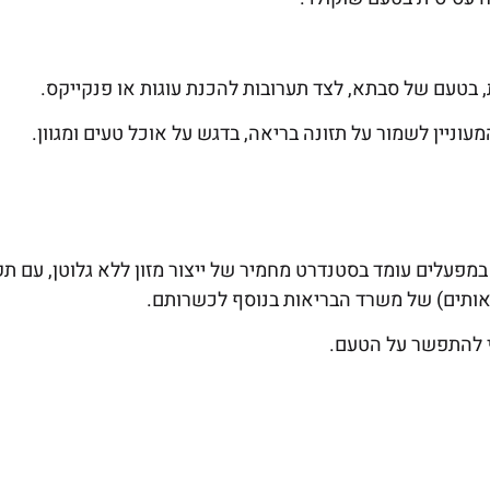
כ-6 שנים כל מערך הייצור במפעלים עומד בסטנדרט מחמיר של ייצור מזון ללא גלוטן, עם ת