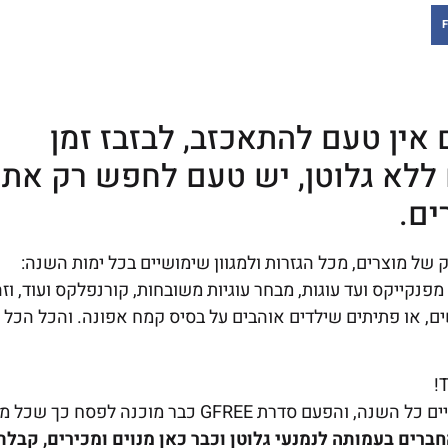
F
 אין טעם להתאכזב, לבזבז זמן
 ללא גלוטן, יש טעם לחפש רק את
ים.
מוצרים איכותיים, ולמותג GFREE תמהיל ענק של מוצרים, מכל הגזרות ולמגוון שימושיים בכל ימות השנה:
 מפנקייקס ועד עוגות, מבחר עוגיות משובחות, קורנפלקס ועוד, וזה
ים, או פתיתים שילדים אוהבים על בסיס קמח אפונה. והכל הכל 
T
סדרת GFREE ללא גלוטן מבית גורי, מציגה סדרת מוצרים חדשניים כל השנה, והפעם סדרת GFREE כבר מוכנה לפסח כך 
ברים בעמותה לנמנעי גלוטן וכבר כאן מנוים ומכירים, קבלת