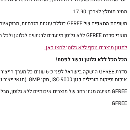
מחיר מומלץ לצרכן: 17.90
משפחת המאפים של GFREE כוללת עוגיות מזרחיות, מרוקאיות, בטעם של סבתא, לצד תערובות להכנת עוגות או פנקייקס.
מוצרי סדרת GFREE ללא גלוטן מיועדים לרגישים לגלוטן ולכל המעוניין לשמור על תזונה בריאה, בדגש על אוכל טעים ומגוון.
למגוון מוצרים נוסף ללא גלוטן לחצו כאן.
הכל הכל ללא גלוטן וכשר לפסח!
סדרת GFREE הושקה בישראל לפני 
איכות ופיקוח מובילים כגון 9000 ISO, תקן GMP (תנאי ייצור נאותים) של משרד הבריאות בנוסף לכשרותם.
GFREE מציעה מגוון רחב של מוצרים איכותיים ללא גלוטן, מבלי להתפשר על הטעם.
GFREE