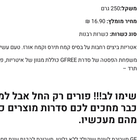
משקל:
250 גרם
מחיר מומלץ:
16.90 ₪
סוג כשרות:
כשרות רבנות
אטריות ביצים רחבות על בסיס קמח תירס וקמח אורז. טעם עשי
משפחת הפסטה של סדרת GFREE כוללת מג
תרד –
כבר מחכים לכם סדרות מוצרים כ
מהם מעכשיו.
GF תערובת לעוגת שוקולד ללא גלוטן ,תערובת להכנת עוגת פסח עסיסית בטעם שוקולד.