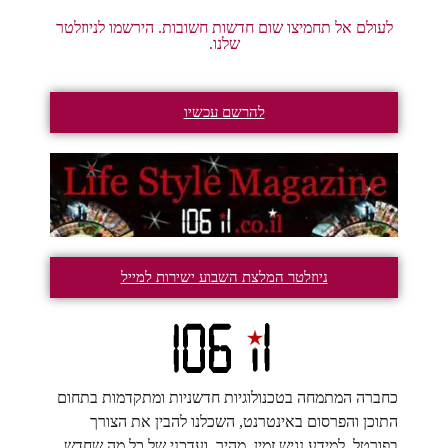
לעולם אל תחמיצו שום חדשות חשובות. הירשמו לניוזלטר
שלנו.
להרשם עכשיו
ניוזלטר המלצת השבוע ישירות למייל
כחברה המתמחה בטכנולוגיות חדשניות ומתקדמות בתחום
התוכן והפרסום באינטרנט, השכלנו להבין את הצורך
בפורטל, למידע נגיש זמין, מהיר, ועדכני של כל מה שחדש