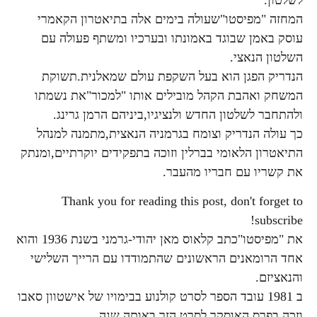
לשלטון.
המחזה "מפיסטו"שעולה בימים אלה בתיאטרון הקאמרי
עוסק באמן שבוגד באמונתו ובערכיו ומשתף פעולה עם
השלטון הנאצי.
הנדריק הפגן הוא בעל השקפת עולם שמאלנית.תשוקת
המשחק ואהבת הקהל מובילים אותו "למכור"את נשמתו
ולהתחבר לשלטון החדש ולנציגיו,ביניהם הרמן גרינג.
כך עולה הנדריק וצומח בגרמניה הנאצית,מתמנה למנהל
התיאטרון הלאומי בברלין וזוכה בתפקידים יוקרתיים,ומנתק
את קשריו עם חבריו מהעבר.
Thank you for reading this post, don't forget to
subscribe!
את "מפיסטו"כתב קלאוס מאן יהודי-גרמני בשנת 1936 והוא
אחד הרומאנים הראשונים שהתמודדו עם הרייך השלישי
והנאציזם.
ב 1981 עובד הספר לסרט קולנוע בבימויו של אישטוון סאבו
וזכה בפרס האוסקר לסרט הזר באותה שנה.