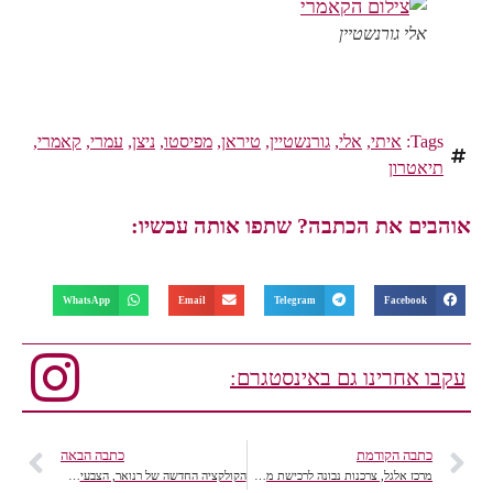
אלי גורנשטיין
Tags:
איתי
,
אלי
,
גורנשטיין
,
טיראן
,
מפיסטו
,
ניצן
,
עמרי
,
קאמרי
,
תיאטרון
אוהבים את הכתבה? שתפו אותה עכשיו:
WhatsApp
Email
Telegram
Facebook
עקבו אחרינו גם באינסטגרם:
כתבה הקודמת
כתבה הבאה
מרכז אלגל, צרכנות נבונה לרכישת מטבחים וסניטריה בעיצוב וסטייל
הקולקציה החדשה של רנואר, הצבעים, הסגנון והטרנדים לעונה