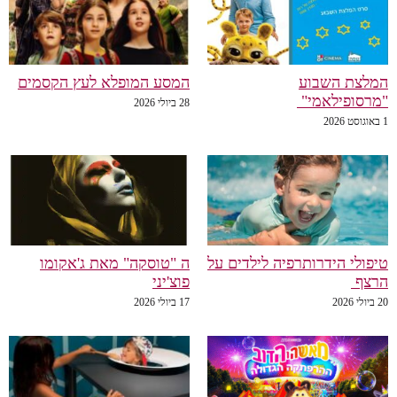
לצת השבוע
המסע המופלא לעץ הקסמים
רסופילאמי"
28 ביולי 2026
פולי הידרותרפיה לילדים על
ה "טוסקה" מאת ג'אקומו
רצף
פוצ'יני
20
17 ביולי 2026