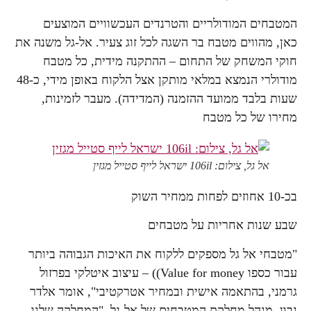
המטבחים המודולריים והטרנדים העכשוויים המוצעים
כאן, מהווים מטבח בר השגה לכל זוג צעיר. אל-גל משנה את
חוקי המשחק של התחום – ההתקנה מידית, כל מטבח
מודולרי הנמצא במלאי מותקן אצל הלקוח באופן מידי, כ-48
שעות בלבד ממועד ההזמנה (המדידה). מעבר לזמינות,
מחירו של כל מטבח
אל גל, צילום: 106il ישראל לייף סטייל מגזין
בכ-10 אחוזים לפחות ממחיר השוק
שבע שנות אחריות על מטבחים
"מטבחי אל גל מספקים ללקוח את האיכות הגבוהה ביותר
עבור כספו Value for money)) – עיצוב איטלקי בפרזול
גרמני, בהתאמה אישית ובמחיר אטרקטיבי", אומר אלדר
נבון, מנהל מחלקת המטבחים של אל-גל. "המחלקה שלנו