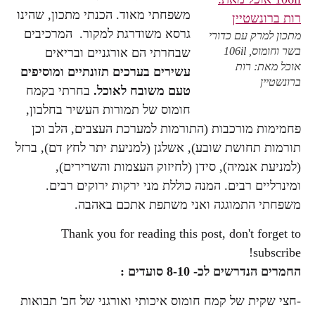
משפחתי מאוד. הכנתי מתכון, שהינו
גרסא משודרגת למקור. המרכיבים
מתכון למרק עם כדורי
בשר וחומוס, 106il
שבחרתי הם אורגניים ובריאים
אוכל מאת: רות
עשירים בערכים תזונתיים ומוסיפים
ברונשטיין
טעם משובח לאוכל.
בחרתי בקמח
חומוס של תמורות העשיר בחלבון,
פחמימות מורכבות (התורמות למערכת העצבים, הלב וכן
תורמות תחושת שובע), אשלגן (למניעת יתר לחץ דם), ברזל
(למניעת אנמיה), סידן (לחיזוק העצמות והשרירים),
ומינרליים רבים. המנה כוללת מני ירקות ירוקים רבים.
משפחתי התמוגגה ואני משתפת אתכם באהבה.
Thank you for reading this post, don't forget to
subscribe!
החמרים הנדרשים לכ- 8-10 סועדים :
-חצי שקית של קמח חומוס איכותי ואורגני של חב' תבואות