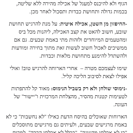
הגוף ולא להיכנס למעגל של אכילה מהירה ללא שליטה,
בכמות גדולה ותחושת כבדות ותסכול לאחר מכן.
-החיפזון מן השטן, אכילה איטית
: על מנת להרגיש תחושת
שובע, חשוב להאט את קצב האכילה, ליהנות מכל ביס
ומהטעמים המיוחדים ולזהות מתי באמת שבעים. גם אם
ממשיכים לאכול חשוב לעשות זאת מתוך בחירה ומודעות
ולהשתדל להימנע מתחושת מלאות וכבדות.
שימו לעצמכם מטרה – אחרי הארוחה להרגיש טוב! ואולי
אפילו לצאת לסיבוב הליכה קליל.
-נימוסי שולחן ולא רק בשביל הנימוס:
מאוד קל להתפתות
לטעימות קטנות מהסיר, מהצלחת המרכזית ו"יישור" של
העוגה.
הארוחות שאוכלים בהיסח הדעת כאילו "לא נחשבות" כי לא
באמת מרגישים שבעים, ולעיתים גם מרגישים מתוסכלים
"כי לא אכלתי מהעוגה", "בכלל לא אכלתי הרבה", למרות