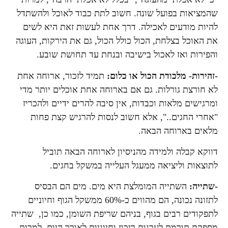
שהמציאות בפועל שונה. חשוב לתת כבוד לאוכל ולהשתדל
להיות מודעים לאכילה. דרך אחת לעשות זאת היא לשים
את האוכל בצלחת, הכול כולל הכול, גם את הירקות, העוגה
והפירות ואז לאכול בישיבה ובנחת עד תחושת שובע.
-זהירות- מלכודת הכול או כלום:
תמיד לזכור, ארוחה אחת
לא חורצת גורלות. גם אם בארוחה אחת אוכלים יותר מדי
ומרגישים מלאות וכבדות, אין סיבה להרים ידיים ולהכריז
"אחרי החגים..", אלא חשוב לנסות להרגיש קצת פחות
מלאים בארוחה הבאה.
דווקא קבלה ולמידה מהניסיון לארוחה הבאה תוביל
לתוצאות וליציאה ממעגל העלייה במשקל בחגים.
-שתייה:
השתייה המומלצת היא מים. מים הם הבסיס
לתזונה נכונה, הם מהווים כ-60% ממשקל הגוף וחיוניים
לתפקודים רבים בגוף, בניהם שריפת השומן, כמו כן, שתייה
מספקת תורמת לערנות ריכוז וחיוניות לאורך היום. למרות