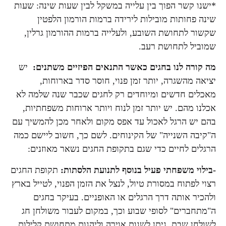
*ישנו קשר הפוך בין עלייה במשקל לבין שעות שינה: שעות
שינה פחותות מובילות לירידה ברמות הורמון הלפטין
שקשור לתחושת השובע, ולעלייה ברמות ההורמון גרלין,
שמוביל לתחושת רעב.
מה קורה לנו בחגים כאשר התנאים הפיזיים משתנים:
יש
יציאה מהשגרה, יותר זמן פנוי, חוסר סדר בארוחות,
מאכלים חדשים ומיוחדים רק לחגים שכבר שנה שלמה לא
אכלנו מהם. יש יותר זמן לנוח ויותר ארוחות משפחתיות,
בהם יש הרגל לאכול עד אפס מקום ולאחר מכן להמשיך עם
ה"קיבה השנייה" של הקינוחים. לשם כך, חשוב ליישם כמה
הרגלים לחיים כדי שגם בתקופת החגים נשאר מאוזנים:
-בילוי משפחתי פעיל בנוסף לתנועת הלסתות:
תקופת החגים
רצוי לפתוח במסורת טיול, לנצל את הזמן הפנוי, לטייל בארץ
ולהכיר אותה דרך הרגלים או האופניים. בעיקר בחגים
ה"מתחברים" לסופי שבוע וכך, במקום לעבור משולחן חג
לשולחן שבת, ניתן לשנות אוירה וליהנות מתחושת קלילות