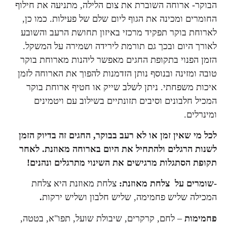
הבוקר- ארוחה השוברת את צום הלילה, מתניעה את חילוף
החומרים ומכינה את הגוף ליום שלם של פעילות. כמו כן,
לארוחת בוקר תפקיד מרכזי באיזון תחושת הרעב והשובע
לאורך היום ובכך גם תורמת לירידה ושמירה על המשקל.
הזמן הפנוי בתקופת החגים מאפשר ליהנות מארוחת בוקר
טובה ומזינה ובנוסף נותן הזדמנות להפוך את הארוחה לזמן
איכות משפחתי. ניתן לשלב שייק או חטיף ארוחת בוקר
המכיל חלבונים וסיבים תזונתיים בשילוב עם ויטמינים
ומינרלים.
לכל מי שאין זמן או לא רעב בבוקר, החגים זה בדיוק הזמן
לשנות הרגלים ולהתחיל את היום בארוחה מאוזנת. לאחר
תקופת הסתגלות מרגישים את השינוי מתרגלים ונהנים!
-שומרים על צלחת מאוזנת:
צלחת מאוזנת היא צלחת
המכילה שליש פחמימה, שליש חלבון ושליש ירקות
.
פחמימות
– לחם, קרקרים, שיבולת שועל, תפו"א, בטטה,