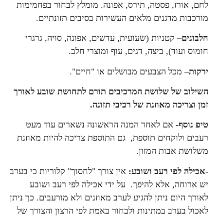
לחם, אורז, פסטה, תירס, אפונה. מומלץ לבחור בפחמימות
מורכבות מדגנים מלאים העשירות בסיבים תזונתיים.
חלבונים
– קטניות (שעועית, עדשים, אפונה, סויה, גרגרי
חומוס ועוד), ביצה, דגים, עוף ומוצרי חלב.
ירקות
– מכל הצבעים מבושלים או "חיים".
השילוב של שלושת המרכיבים תורם לתחושת שובע לאורך
זמן וצריכה מאוזנת של רכיבי תזונה.
טיפ נוסף-
אם לאחר המנה הראשונה נשארים עוד מעט
רעבים ולוקחים תוספת, גם התוספת צריכה להיות מאוזנת
משלושת אבות המזון.
-אכילה לפי רעב ושובע:
אין צורך "לחסוך" קלוריות כי בערב
יש ארוחה, אלא להיפך. על ידי אכילה לפי רעב ושובע
לאורך היום ניתן להגיע לערב מאוזנים ולא מורעבים. כך ניתן
לאכול בערב במתינות ולבחור באמת לפי הרצון והצורך של