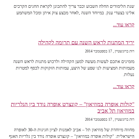
שנת הלימודים החלה השבוע וכבר צריך להתכונן לקראת החגים הקרבים
אלינו בצעדי ענק. במיוחד השנה ,לאחר מבצע צוק איתן ומכל המשתמע
קראו עוד...
יריד המתנות לראש השנה עם תרומה לקהילה
רות ברונשטיין
17 בספטמבר 2014
מזמינים אתכם לעשות מעשה למען הקהילה ולרכוש מתנות לראש השנה
מעמותות המציעות לנו שפע של היצע, עמותות הזקוקות לכסף למטרות
נעלות.
קראו עוד...
"קולות אופרה במוזיאון" – קונצרט אופרה נודד בין הגלריות
במוזיאון תל אביב
רות ברונשטיין
17 בספטמבר 2014
מחווה מיוחדת של מוזיאון תל – אביב לאמנות לציון חגיגות ה-30 לאופרה
הישראלית: "קולות אופרה במוזיאון" – קונצרט אופרה נודד בין גלריות האגף