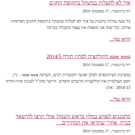
איך לא להעלות במשקל בתקופת החגים
רות ברונשטיין
17 בספטמבר 2014
כל שנה עולות כתבות על איך לא לעלות במשקל בתקופת החגים הפותחת
אותה, וכל שנה אני מוצאת את עצמי מקבלת בברכה
קראו עוד...
nine west הקולקציה לסתיו חורף 2014/5
רות ברונשטיין
17 בספטמבר 2014
במסיבת העיתונאים לסלב ואנשי תקשורת רבים, השיקה nine west – ניין
ווסט העולמית את קולקציות הדגמים החמים היישר מחו"ל לעונת סתיו-חורף
2014-15. אתן
קראו עוד...
מתכננים לנפוש במלון בראש השנה? אולי תרצו להישאר
בבית, אחרי שתראו את המחירים…
רות ברונשטיין
17 בספטמבר 2014