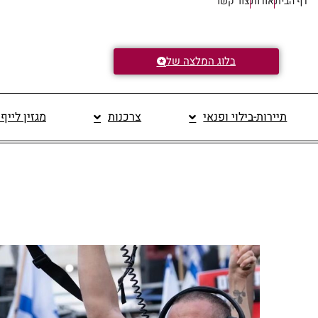
דף הבית
אודות
צור קשר
בלוג המלצה של
תיירות-בילוי ופנאי
צרכנות
מגזין לייף