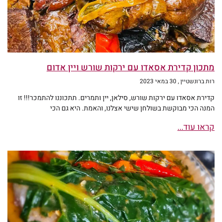
מתכון קדירת אסאדו עם ירקות שורש ויין אדום
רות ברונשטיין
30 במאי 2023
קדירת אסאדו עם ירקות שורש, סילאן, יין ותמרים. תתכוננו להתמכר!!! זו
המנה הכי מבוקשת בשולחן שישי אצלנו, והאמת. היא גם הכי
קראו עוד...