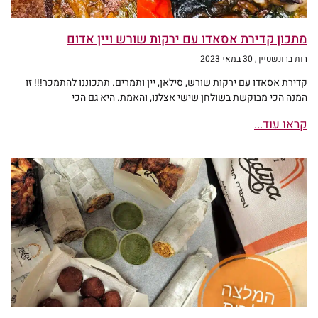
מתכון קדירת אסאדו עם ירקות שורש ויין אדום
רות ברונשטיין
30 במאי 2023
קדירת אסאדו עם ירקות שורש, סילאן, יין ותמרים. תתכוננו להתמכר!!! זו
המנה הכי מבוקשת בשולחן שישי אצלנו, והאמת. היא גם הכי
קראו עוד...