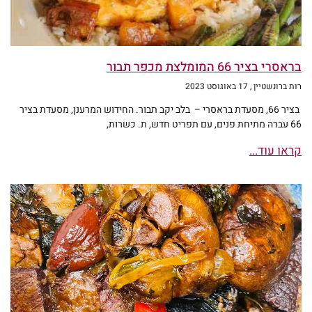
בראסרי בציר 66 המומלצת מכפר תבור
רות ברונשטיין
17 באוגוסט 2023
בציר 66, מסעדת בראסרי – בלב יקב תבור. החידוש המרענן, מסעדת בציר
66 עברה מתיחת פנים, עם תפריט חדש, ת. כשרות,
קראו עוד...