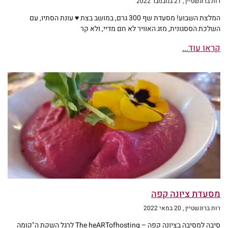
רות ברונשטיין
21 בנובמבר 2022
המלצת השבוע! מסעדת שף 300 גרם, במושב בצת ♥ עונת הסתיו, עם
השלכת הססגונית, מזג האוויר לא חם מדיי, ולא קר
קראו עוד...
מסעדת ציונה קפה
רות ברונשטיין
20 במאי 2022
סיבה למסיבה בציונה קפה – The heARTofhosting לרגל השקת ה"קומה