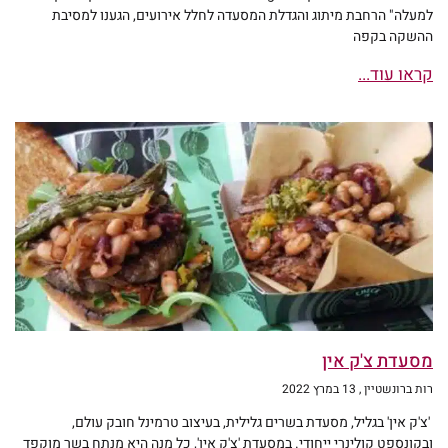
למעלה" הרחבת מיתוג והגדלת המסעדה לחלל אירועים, הגענו למסיבת
ההשקה בקפה
קראו עוד...
מסעדת צ'ק אין
רות ברונשטיין
13 במרץ 2022
'צ'ק אין' בגליל, מסעדת בשרים גלילית, בעיצוב טרמינל חובק עולם,
ובקונספט קולינרי ייחודי. במסעדת 'צ'ק אין', כל מנה היא מנתח בשר מוקפד