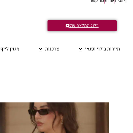
דף הבית
אודות
צור קשר
בלוג המלצה של
תיירות-בילוי ופנאי
צרכנות
מגזין לייף