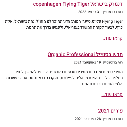
דנמרק בישראל copenhagen Flying Tiger
רות ברונשטיין
31 בינואר 2022
Flying Tiger פליינג טייגר, המותג הדני המוכר לנו מחו"ל, נחת בישראל. איזה
כייף, לצעוד לקומת המשרד בעזריאלי, ולפגוש בדרך את החנות
קראו עוד...
חדש בסטייל Organic Professionai
רות ברונשטיין
19 באוקטובר 2021
מוצרי טיפוח על בסיס מוצרים טבעיים ואורגניים לשיער להמשך לחצו
המלצה של רות הצטרפו אלינו לפייסבוק, ועקבו גם באינסטגראם כי עשרות
אלפי מנויים חברים ונהנים
קראו עוד...
פורים 2021
רות ברונשטיין
28 בפברואר 2021