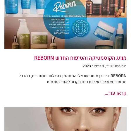
מותג הקוסמטיקה והטיפוח החדש REBORN
רות ברונשטיין
3 בינואר 2023
REBORN ריבורן מותג ישראלי המסתמן כהצלחה מסחררת, כמו כל
סטאררטאפ ישראלי פרטים בקרוב לאחר התנסות
קראו עוד...