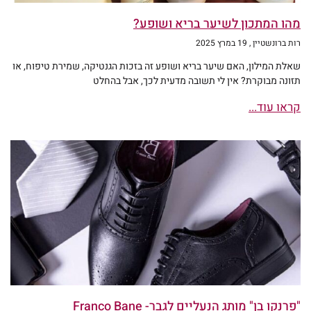
מהו המתכון לשיער בריא ושופע?
רות ברונשטיין
19 במרץ 2025
שאלת המילון, האם שיער בריא ושופע זה בזכות הגנטיקה, שמירת טיפוח, או
תזונה מבוקרת? אין לי תשובה מדעית לכך, אבל בהחלט
קראו עוד...
"פרנקו בן" מותג הנעליים לגבר- Franco Bane