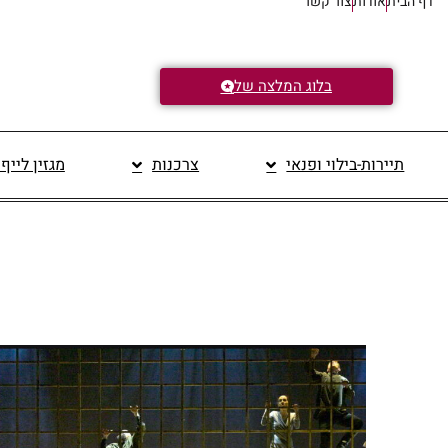
דף הבית
אודות
צור קשר
בלוג המלצה של
תיירות-בילוי ופנאי
צרכנות
מגזין לייף