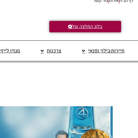
דף הבית
אודות
צור קשר
בלוג המלצה של
תיירות-בילוי ופנאי
צרכנות
מגזין לייף