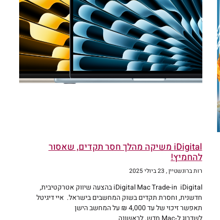
iDigital משיקה מהלך חסר תקדים, שאסור
להחמיץ!
רות ברונשטיין
23 ביולי 2025
iDigital Mac Trade-in iDigital בהצעה שיווק אטרקטיבית,
חדשנית, וחסרת תקדים בשוק המחשבים בישראל. איי דיגיטל
תאפשר זיכוי של עד 4,000 ₪ על המחשב הישן
לשדרוג ל‑Mac חדש. לראשונה