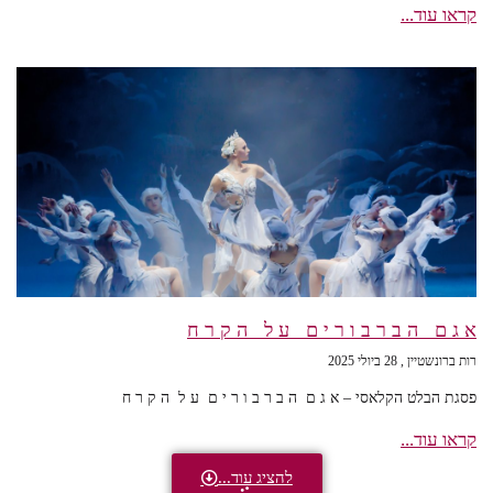
קראו עוד...
א ג ם ה ב ר ב ו ר י ם ע ל ה ק ר ח
רות ברונשטיין
28 ביולי 2025
פסגת הבלט הקלאסי – א ג ם ה ב ר ב ו ר י ם ע ל ה ק ר ח
קראו עוד...
להציג עוד...