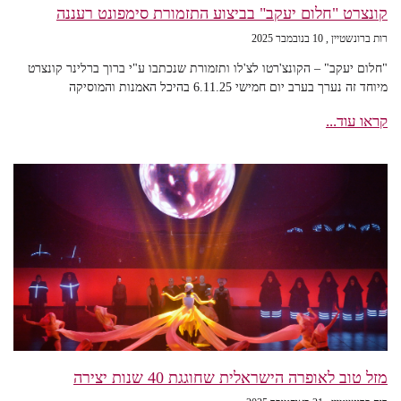
קונצרט "חלום יעקב" בביצוע התזמורת סימפונט רעננה
רות ברונשטיין
10 בנובמבר 2025
"חלום יעקב" – הקונצ'רטו לצ'לו ותזמורת שנכתבו ע"י ברוך ברלינר קונצרט
מיוחד זה נערך בערב יום חמישי 6.11.25 בהיכל האמנות והמוסיקה
קראו עוד...
מזל טוב לאופרה הישראלית שחוגגת 40 שנות יצירה