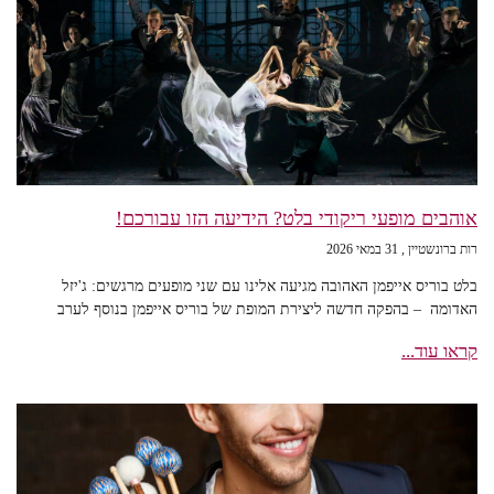
אוהבים מופעי ריקודי בלט? הידיעה הזו עבורכם!
רות ברונשטיין
31 במאי 2026
בלט בוריס אייפמן האהובה מגיעה אלינו עם שני מופעים מרגשים: ג'יזל
האדומה – בהפקה חדשה ליצירת המופת של בוריס אייפמן בנוסף לערב
קראו עוד...