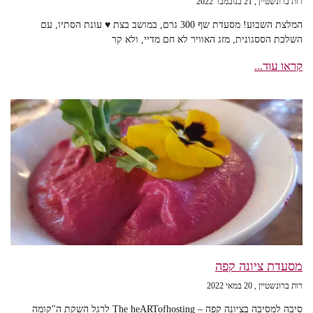
רות ברונשטיין
21 בנובמבר 2022
המלצת השבוע! מסעדת שף 300 גרם, במושב בצת ♥ עונת הסתיו, עם
השלכת הססגונית, מזג האוויר לא חם מדיי, ולא קר
קראו עוד...
מסעדת ציונה קפה
רות ברונשטיין
20 במאי 2022
סיבה למסיבה בציונה קפה – The heARTofhosting לרגל השקת ה"קומה