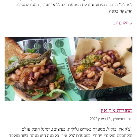
למעלה" הרחבת מיתוג והגדלת המסעדה לחלל אירועים, הגענו למסיבת
ההשקה בקפה
קראו עוד...
מסעדת צ'ק אין
רות ברונשטיין
13 במרץ 2022
'צ'ק אין' בגליל, מסעדת בשרים גלילית, בעיצוב טרמינל חובק עולם,
ובקונספט קולינרי ייחודי. במסעדת 'צ'ק אין', כל מנה היא מנתח בשר מוקפד