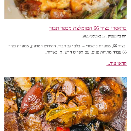
בראסרי בציר 66 המומלצת מכפר תבור
רות ברונשטיין
17 באוגוסט 2023
בציר 66, מסעדת בראסרי – בלב יקב תבור. החידוש המרענן, מסעדת בציר
66 עברה מתיחת פנים, עם תפריט חדש, ת. כשרות,
קראו עוד...