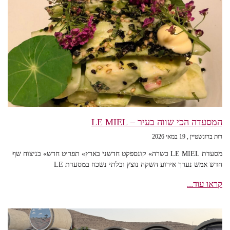
המסעדה הכי שווה בעיר – LE MIEL
רות ברונשטיין
19 במאי 2026
מסעדת LE MIEL כשרה» קונספקט חדשני בארץ» תפריט חדש» בניצוח שף
חדש אמש נערך אירוע השקה נוצץ ובלתי נשכח במסעדת LE
קראו עוד...