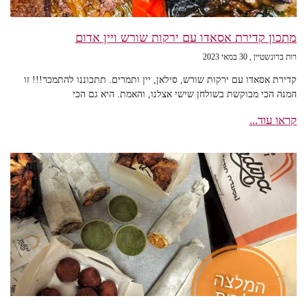
מתכון קדירת אסאדו עם ירקות שורש ויין אדום
רות ברונשטיין
30 במאי 2023
קדירת אסאדו עם ירקות שורש, סילאן, יין ותמרים. תתכוננו להתמכר!!! זו
המנה הכי מבוקשת בשולחן שישי אצלנו, והאמת. היא גם הכי
קראו עוד...