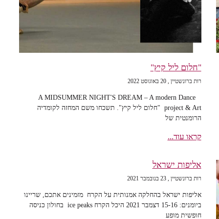
"חלום ליל קיץ"
רות ברונשטיין
20 באוגוסט 2022
A MIDSUMMER NIGHT'S DREAM – A modern Dance
project & Art "חלום ליל קיץ". תשכחו משם המחזה לקומדיה
הרומנטית של
קראו עוד...
אליפות ישראל
רות ברונשטיין
23 בנובמבר 2021
אליפות ישראל בהחלקה אמנותית על הקרח מזמינים אתכם, שריינו
ביומנים: 15-16 דצמבר 2021 היכל הקרח ice peaks בחולון כניסה
חופשית מופע