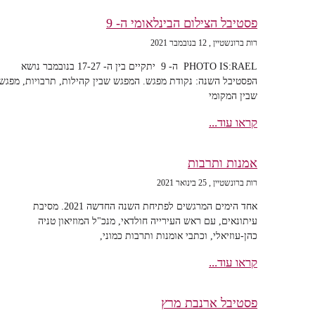
פסטיבל הצילום הבינלאומי ה- 9
רות ברונשטיין
12 בנובמבר 2021
PHOTO IS:RAEL ה- 9 יתקיים בין ה- 17-27 בנובמבר נושא
הפסטיבל השנה: נקודת מפגש. המפגש שבין קהילות, תרבויות, מפגש
שבין המקומי
קראו עוד...
אמנות ותרבות
רות ברונשטיין
25 בינואר 2021
אחד הימים המרגשים לפתיחת השנה החדשה 2021. מסיבת
עיתונאים, עם ראש העירייה חולדאי, מנכ"ל המוזיאון טניה
כהן-עוזיאלי, וכתבי אומנות ותרבות כמוני,
קראו עוד...
פסטיבל ארנבת מרץ