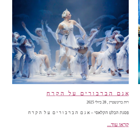
א ג ם ה ב ר ב ו ר י ם ע ל ה ק ר ח
רות ברונשטיין
28 ביולי 2025
פסגת הבלט הקלאסי – א ג ם ה ב ר ב ו ר י ם ע ל ה ק ר ח
קראו עוד...