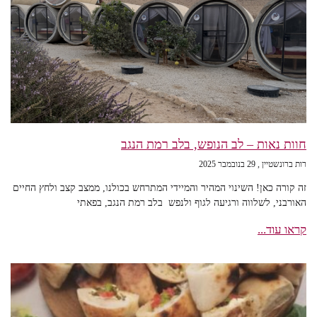
חוות נאות – לב הנופש, בלב רמת הנגב
רות ברונשטיין
29 בנובמבר 2025
זה קורה כאן! השינוי המהיר והמיידי המתרחש בכולנו, ממצב קצב ולחץ החיים
האורבני, לשלווה ורגיעה לגוף ולנפש בלב רמת הנגב, בפאתי
קראו עוד...