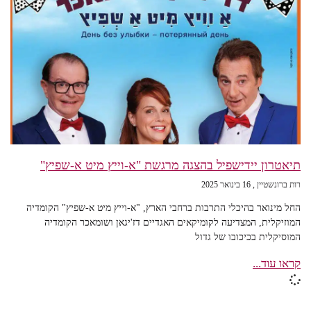
תיאטרון יידישפיל בהצגה מרגשת "א-וייץ מיט א-שפיץ"
רות ברונשטיין
16 בינואר 2025
החל מינואר בהיכלי התרבות ברחבי הארץ, "א-וייץ מיט א-שפיץ" הקומדיה
המוזיקלית, המצדיעה לקומיקאים האגדיים דז'יגאן ושומאכר הקומדיה
המוסיקלית בכיכובו של גדול
קראו עוד...