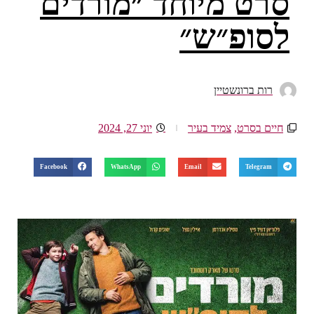
סרט מיוחד ״מורדים
לסופ״ש״
רות ברונשטיין
חיים בסרט
,
צמיד בעיר
יוני 27, 2024
Facebook
WhatsApp
Email
Telegram