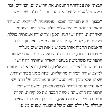
קבצתי את עבודותיי הקטנות, את הרישומים, הציורים, ובה
ביקשתי להעניק לעצמי את החירות…" רוז'ה ישי בנישו
"מבוך"
היא תערוכת הומאז' סנסציונית למוזיקאי, המשורר
והאמן הבינתחומי הירושלמי רוז'ה ישי בנישו. בשנותיו
האחרונות, רוז'ה ישי הגה, תכנן ויצר יצירה אמנותית כוללת
ושאפתנית, שהמבקר יכנס לתוכה ממש כאל תוך רחם
והאמנות תחבוק אותו בשלוש מאות ושישים מעלות.
מסיבות סבוכות, יצירה זו נגנזה ואינה ניתנת כעת לשחזור.
התערוכה משתמשת בעיזבון האדיר שהותיר רוז'ה ישי
בחייו, שכולל ציורים, קולאז'ים, חפצים, וידאו ארט, מתווים
למיצג, שירה ויצירות מוזיקליות, ובונה ממנו מבוך יצירתי,
שאינו אלא מבוך חייו העשירים והמורכבים של רוז'ה ישי,
מאז נדידתו מאלג'יריה לצרפת ולאירן, ומשם לישראל.
התערוכה הראשונה מסוגה תכסה את כל קירות, תקרת
ורצפת החלל ביצירות האמן, ובתוך כך תיגע גם בשאלה
הגדולה על גורלם העצוב של עיזבונות אמנים בזמננו.