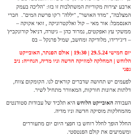
ארבע יצירות מקוריות המשתלבות זו בזו: "הליכה בעמק
המצלבה", "מדד האושר", "יללה" ו"קו פרשת המים". חברי
האנסמבל: אור מאי – קול ואלקטרוניקה , זואי אקוקה –
ממשקי עץ ואפקטים, נמרוד כהן – גיטרה, דניאל קורונקביץ'
– דיג'ירידו, מלודיקה ומחשב, שמיל פרנקל – בס
יום חמישי 29.5.24 | 19:30 | אולם הפנתר,
האובייקט
הלוחש | המחלקה למוזיקה חדשה וניו מדיה,
הנחייה: ניב
גפני
לפעמים יש תחושה שדברים קוראים לנו. הקומקום צווח,
דלתות ארונות חורקות, המאוורר מתחיל לשיר.
העבודה
האובייקט הלוחש
היא תלכיד של עבודות סטודנטים
מהמחלקות מוסיקה חדשה וניו מדיה.
החלל הופך לחלל רוחש בו חפצי היום יום מתעוררים
ומשמיעים את קולם הפנטסטי.