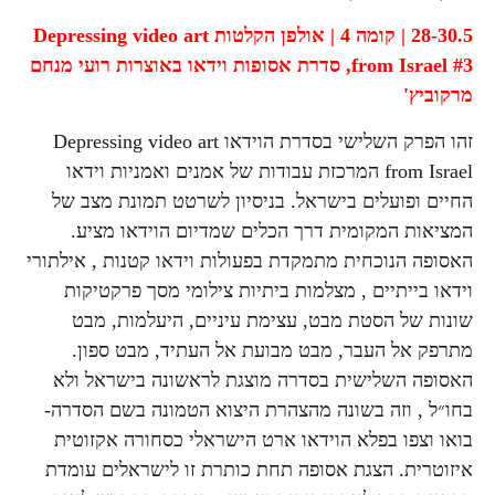
28-30.5 | קומה 4 | אולפן הקלטות
Depressing video art
from Israel #3,
סדרת אסופות וידאו באוצרות רועי מנחם
מרקוביץ'
זהו הפרק השלישי בסדרת הוידאו Depressing video art
from Israel המרכזת עבודות של אמנים ואמניות וידאו
החיים ופועלים בישראל. בניסיון לשרטט תמונת מצב של
המציאות המקומית דרך הכלים שמדיום הוידאו מציע.
האסופה הנוכחית מתמקדת בפעולות וידאו קטנות , אילתורי
וידאו בייתיים , מצלמות ביתיות צילומי מסך פרקטיקות
שונות של הסטת מבט, עצימת עיניים, היעלמות, מבט
מתרפק אל העבר, מבט מבועת אל העתיד, מבט ספון.
האסופה השלישית בסדרה מוצגת לראשונה בישראל ולא
בחו״ל , וזה בשונה מהצהרת היצוא הטמונה בשם הסדרה-
בואו וצפו בפלא הוידאו ארט הישראלי כסחורה אקזוטית
איזוטרית. הצגת אסופה תחת כותרת זו לישראלים עומדת