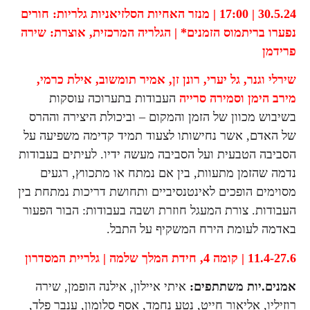
30.5.24 | 17:00 | מנזר האחיות הסלזיאניות
גלריות:
חורים
נפערו בריתמוס הזמנים* | הגלריה המרכזית,
אוצרת: שירה
פרידמן
שירלי וגנר, גל יערי, רונן זן, אמיר תומשוב, אילת כרמי,
מירב הימן וסמירה סרייה
העבודות בתערוכה עוסקות
בשיבוש מכוון של הזמן והמקום – וביכולת היצירה וההרס
של האדם, אשר נחישותו לצעוד תמיד קדימה משפיעה על
הסביבה הטבעית ועל הסביבה מעשה ידיו. לעיתים בעבודות
נדמה שהזמן מתעוות, בין אם נמתח או מתכווץ, רגעים
מסוימים הופכים לאינטנסיביים ותחושת דריכות נמתחת בין
העבודות. צורת המעגל חוזרת ושבה בעבודות: הבור הפעור
באדמה לעומת הירח המשקיף על התבל.
11.4-27.6 | קומה 4,
חידת המלך שלמה | גלריית המסדרון
אמנים.יות משתתפים:
איתי איילון, אילנה הופמן, שירה
רוזיליו, אליאור חייט, נטע נחמד, אסף סלומון, ענבר פלד,