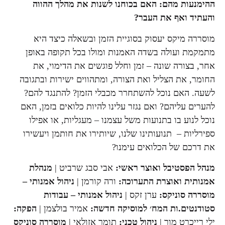
ההימנעות מהם: האם בכוחנו לשנות את מהלך ההווה
והעתיד ואף את העבר?
מוסררה מיקס יעסוק בסוגיית הזמן ובשאלה כיצד היא
מתמקמת ועולה בשדה האמנות ומולו בכל תקופה באופן
אחר, בצורה שונה – זמן וחלל פוגשים את הדימוי, את
החומר, את הצליל ואת הצורה, ומתהווים ישירות ובתגובה
לשעה. האם נוכל להשתחרר מכבלי הזמן? להתנגד להם?
להערים עליהם? ואם נגזר עלינו להיות כלואים בזמן, האם
נוכל לנוע בו בתנועות משל עצמנו – מעגליות, או אפילו
ספירליות – תנועותינו שלנו, שיותירו את חותמן ויעשירו
את דרכם של הכלואים עימנו?
מנהל הפסטיבל ואוצר ראשי:
אבי סבג שרביט |
מנהלת
אמנותית ואוצרת התערוכה:
ורה קורמן |
ניהול אמנותי –
מוסררה סוניקס:
ערן זקס |
ניהול אמנותי – עבודות
סטודנטים.ות המח׳ למוסיקה חדשה:
אמיר בולצמן |
הפקה:
ילי רייכרט מור |
ניהול טכני:
תומר אזולאי |
מוסררה סוניקס