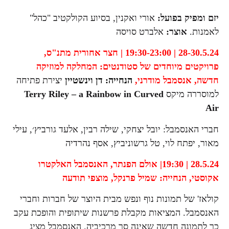
יזם ומפיק בפועל:
אורי ואקנין, בסיוע הקולקטיב "כהל"
לאמנות.
אוצר:
אלברט סויסה
28-30.5.24 | 19:30-23:00 | חצר אחורית מתנ"ס,
פרויקטים מיוחדים של סטודנטים:
המחלקה למוזיקה
חדשה,
אנסמבל מודרני,
הנחייה: דן וינשטיין
יצירת פתיחה
למוסררה מיקס
Terry Riley – a Rainbow in Curved
Air
חברי האנסמבל: יובל יצחקי, שילה רבין, אלעד גורביץ׳, עילי
מאור, יפתח לוי, טל גרשוניביץ, אסף נהרדיה
28.5.24 | 19:30| אולם הפנתר,
האנסמבל האלקטרו
אקוסטי,
הנחייה: שמיל פרנקל,
מוצפי תודעה
קולאז' של תמונות נוף ונפש מבית היוצר של חברות וחברי
האנסמבל. המציאות מקבלת פרשנות שיתופית והופכת עקב
כך לתמונה חדשה שאינה סך מרכיביה. האנסמבל מציג