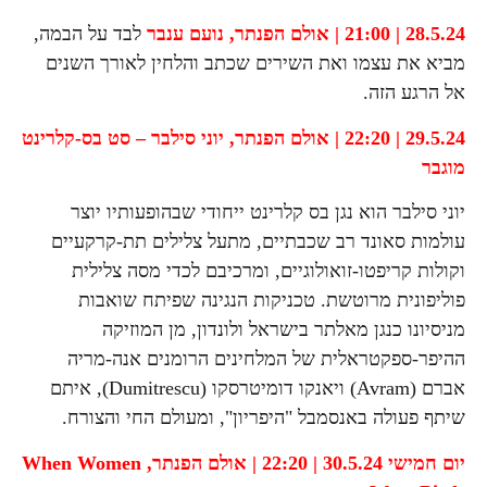
28.5.24 | 21:00 | אולם הפנתר,
נועם ענבר
לבד על הבמה,
מביא את עצמו ואת השירים שכתב והלחין לאורך השנים
אל הרגע הזה.
29.5.24 | 22:20 | אולם הפנתר,
יוני סילבר – סט בס-קלרינט
מוגבר
יוני סילבר הוא נגן בס קלרינט ייחודי שבהופעותיו יוצר
עולמות סאונד רב שכבתיים, מתעל צלילים תת-קרקעיים
וקולות קריפטו-זואולוגיים, ומרכיבם לכדי מסה צלילית
פוליפונית מרוטשת. טכניקות הנגינה שפיתח שואבות
מניסיונו כנגן מאלתר בישראל ולונדון, מן המוזיקה
ההיפר-ספקטראלית של המלחינים הרומנים אנה-מריה
אברם (Avram) ויאנקו דומיטרסקו (Dumitrescu), איתם
שיתף פעולה באנסמבל "היפריון", ומעולם החי והצורח.
יום חמישי 30.5.24 | 22:20 | אולם הפנתר,
When Women