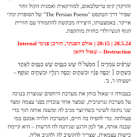
והרקדן קימ טייטלבאום, למוזיקאית ואמנית הקול זוהר
שפיר' דרך הטקסט "The Persian Poems" של הסופרת קת'י
אייקר. באמצעותו, היצירה מבקשת להתמודד עם חוויית
הגוף הנשי/ילדי כחזית מותקפת.
28.5.24 | 20:15 | אולם הפנתר,
חורבן פנימי
Internal
Destruction –
שאול דהאן
שְׂרָפִ֨ים עֹמְדִ֤ים ׀ מִמַּ֙עַל֙ ל֔וֹ שֵׁ֧שׁ כְּנָפַ֛יִם שֵׁ֥שׁ כְּנָפַ֖יִם לְאֶחָ֑ד
בִּשְׁתַּ֣יִם ׀ יְכַסֶּ֣ה פָנָ֗יו וּבִשְׁתַּ֛יִם יְכַסֶּ֥ה רַגְלָ֖יו וּבִשְׁתַּ֥יִם יְעוֹפֵֽף׃ –
ישעיהו ו', ב'.
בעבודה זו שאול בוחן את מערכת היחסים שנוצרת בנגינה
על מערכת גנרטיבית, שמצד אחד עובדת בפני עצמה ומצד
שני נתונה לשינוי כשהיוצר מגיב לה ומשנה אותה תוך כדי
פעולתה. כדי להפיח בה חיים, המערכת תלויה אמנם במי
שבנה אותה, אך למן הרגע שניתנה לה הרשות – היא קיימת
כישות עצמאית, שצריך להקשיב לה ולהגיב אליה.