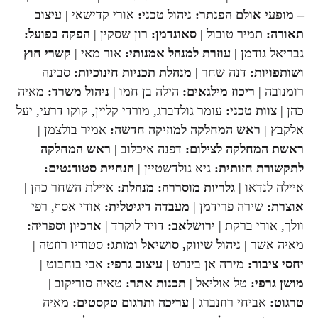
– מופעי אולם הפנתר: ניהול טכני:
אורי קדישאי |
עיצוב
תאורה:
תמיר טובול |
סאונדמן:
רון שסקין |
הפקה בפועל:
גבריאל גודמן |
עוזרת למנהל אמנותי:
אור מאי |
קשרי חוץ
ושותפויות:
דנה שחר |
מנהלת תכניות חינוכיות:
סבינה
רומנובה |
ריכוז מילגאים:
הילה בן חמו |
ניהול משרד:
מאיה
כהן |
צוות טכני:
עומר גולדברג, מורדי קליין, קוקו דרעי, יעל
אלקבץ |
ראש המחלקה למוזיקה חדשה:
אמיר בולצמן |
ראשת המחלקה לצילום:
דפנה איכלוב |
ראש המחלקה
לתקשורת חזותית:
גיא גולדשטיין |
הנחיית סטודנטים:
איילה לנדאו |
גלריות מוסררה: מנהלת:
איילת השחר כהן |
אוצרת:
שירה פרידמן |
מעבדה דיגיטלית:
אודי אסף, רפי
וולך, אורי ברקת |
ירושלאב:
דויד לוקרד |
ארכיון וספריה:
מאיה אשר |
ניהול שיווק, סושיאל ומותג:
סטודיו רוזטה |
יחסי ציבור:
מירה אן בינרט |
עיצוב גרפי:
אבי בוחבוט |
מושן גרפי:
טל אוליאל |
תכנות אתר:
טאיה סוריקוב |
טרגוט:
אביחי רוזנברג |
עריכה ותרגום טקסטים:
מאיה