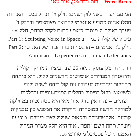
Were Birds –
רות וידר מגן, אור מאי
המופע ייערך בשני לוקיישנים: חלק א' יתחיל במנזר האחיות
הסלזיאניות כמופע אינטימי לקבוצה מצומצמת ובחלק ב'
ייערך באולם ה"פנתר" כמופע פתוח לקהל הרחב, חלק א':
פיסול של קולות במרחב Part 1: Sculpting Voice in Space
חלק ב': אנימיזם – התנסויות בהרחבות של האנושי Part 2:
Animism – Experiences in Human Extensions
רות וידר מגן עוסקת מזה 25 שנה ביצירת מוזיקה קולית
ותיאטרון המגדירים שימושים חדשניים לקול. היא פיתחה
טכניקות ייחודיות לעבודה עם קול ביחס לשפה ולגוף
ולשימוש בקול כפיסול בחללים הפנים-גופיים ובחללים
חיצוניים – עד האין סוף. אור מאי היא סטודנטית במחלקה
למוזיקה חדשה במוסררה, חוקרת את המפגש בין טכניקות
קוליות, אלקטרוניקה והכאוס שעלול לצוץ ביניהם. מופיעה
ויוצרת תחת השם "תפר". אור היא חלק מצוות הניהול
האמנותי של פסטיבל מוסררמיקס.