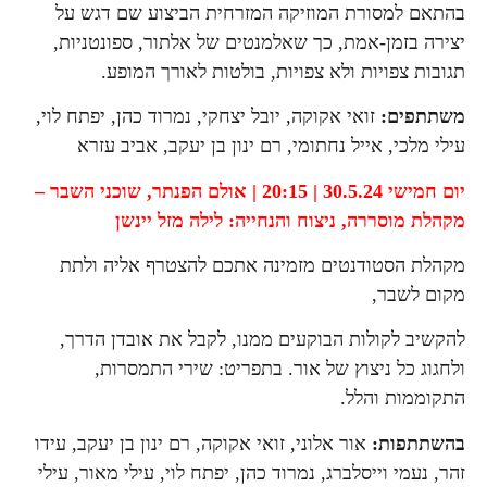
בהתאם למסורת המוזיקה המזרחית הביצוע שם דגש על
יצירה בזמן-אמת, כך שאלמנטים של אלתור, ספונטניות,
תגובות צפויות ולא צפויות, בולטות לאורך המופע.
משתתפים:
זואי אקוקה, יובל יצחקי, נמרוד כהן, יפתח לוי,
עילי מלכי, אייל נחתומי, רם ינון בן יעקב, אביב עזרא
יום חמישי 30.5.24 | 20:15 | אולם הפנתר,
שוכני השבר –
מקהלת מוסררה,
ניצוח והנחייה: לילה מזל יינשן
מקהלת הסטודנטים מזמינה אתכם להצטרף אליה ולתת
מקום לשבר,
להקשיב לקולות הבוקעים ממנו, לקבל את אובדן הדרך,
ולחגוג כל ניצוץ של אור. בתפריט: שירי התמסרות,
התקוממות והלל.
בהשתתפות:
אור אלוני, זואי אקוקה, רם ינון בן יעקב, עידו
זהר, נעמי וייסלברג, נמרוד כהן, יפתח לוי, עילי מאור, עילי