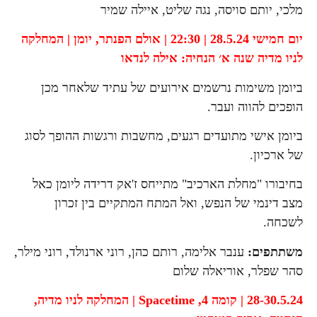
מלכי, יותם סויסה, נגה שליט, איילה שמיר
יום חמישי 28.5.24 | 22:30 | אולם הפנתר,
יומן | המחלקה
לניו מדיה שנה א׳
הנחיה: אילה לנדאו
ביומן משימות נרשמים אירועים של עתיד שלאחר מכן
הופכים להווה ועבר.
ביומן אישי מתועדים רגעים, מחשבות ורגשות ההופך לסוג
של ארכיון.
בחיבורו "מחלת הארכיב" מתייחס ז'אק דרידה ליומן כאל
מצב דינמי של הנפש, ואל המתח המתקיים בין זכרון
לשכחה.
משתתפים:
ענבר אלימה, רותם כהן, רוני ארנולד, רוני מילר,
סהר שפלר, אוריאלה שלום
28-30.5.24 | קומה 4,
Spacetime |
המחלקה לניו מדיה,