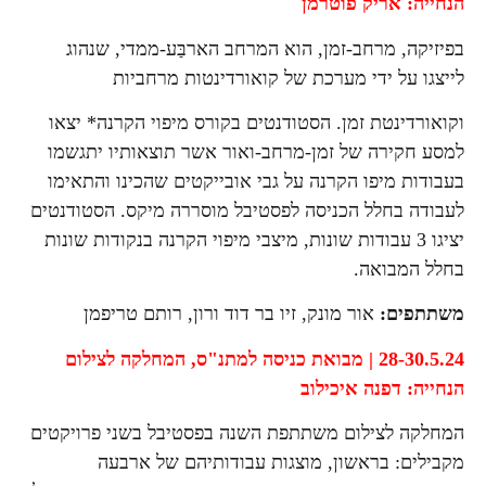
הנחייה: אריק פוטרמן
בפיזיקה, מרחב-זמן, הוא המרחב הארבַּע-ממדי, שנהוג
לייצגו על ידי מערכת של קואורדינטות מרחביות
וקואורדינטת זמן. הסטודנטים בקורס מיפוי הקרנה* יצאו
למסע חקירה של זמן-מרחב-ואור אשר תוצאותיו יתגשמו
בעבודות מיפו הקרנה על גבי אובייקטים שהכינו והתאימו
לעבודה בחלל הכניסה לפסטיבל מוסררה מיקס. הסטודנטים
יציגו 3 עבודות שונות, מיצבי מיפוי הקרנה בנקודות שונות
בחלל המבואה.
משתתפים:
אור מונק, זיו בר דוד ורון, רותם טריפמן
28-30.5.24 | מבואת כניסה למתנ"ס,
המחלקה לצילום
הנחייה: דפנה איכילוב
המחלקה לצילום משתתפת השנה בפסטיבל בשני פרויקטים
מקבילים: בראשון, מוצגות עבודותיהם של ארבעה