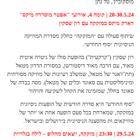
מוסקוביץ', טל נתן
28-30.5.24 | קומה 4,
אירועי "אפטר מוסררה מיקס"
דארק מיקס במזקקה עם רון שסקין
שיתוף פעולה עם ״המזקקה״ כחלק מסדרת המוזיקה
הניסיונית ״סוף החודש״.
רון שסקין ("קרקעית") בהופעת סולו של גיטרה איטית
מאוד, עם הרבה מאוד דיסטורשן, במסורת הדרון מטאל
(תת־ז'אנר של מטאל, שמשלב רעיונות של מוזיקה מסורתית
ומינימליסטית עם סאונד וכלים של מטאל). מסה כבדה של
סאונד בחלל, שמזמינה את הקהל לשקיעה והרהור
"סוף החודש" היא סדרה חודשית של הופעות ניסיונית
במזקקה, שמארחת בכל פעם הופעה אחת או יותר של
מוזיקאים.ות מהסצנה הניסיונית בירושלים ובישראל.
29.5.24 | 23:30 | מזקקה,
יוצאים מהלופ – לילה בגלריית