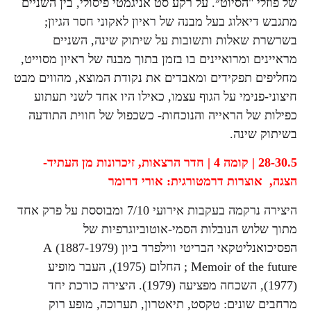
של פוזלי "הסיוט״. על רקע סט אניגמטי פיסולי, בין השניים
מתגבש דיאלוג בעל מבנה של ראיון לאקוני חסר הגיון;
בשרשרת שאלות ותשובות על שיתוק שינה, השניים
מראיינים ומרואיינים בו בזמן בתוך מבנה של ראיון מסוייט,
מחליפים תפקידים ומאבדים את נקודת המוצא, מהווים מבט
חיצוני-פנימי על הגוף עצמו, כאילו היו אחד לשני תעתוע
כפילות של הראייה והנוכחות- כשכפול של חווית התודעה
בשיתוק שינה.
28-30.5 | קומה 4 | חדר הרצאות,
זיכרונות מן העתיד-
הצגה,
אוצרות דרמטורגית: אורי דרומר
היצירה נרקמה בעקבות אירועי 7/10 ומבוססת על פרק אחד
מתוך שלוש הנובלות הסמי-אוטוביוגרפיות של
הפסיכואנליטקאי הבריטי ווילפרד ביון (1887-1979) A
Memoir of the future ; החלום (1975), העבר מופיע
(1977), השכחה מפציעה (1979). היצירה כורכת יחד
מרחבים שונים: טקסט, תיאטרון, תערוכה, מופע רוק