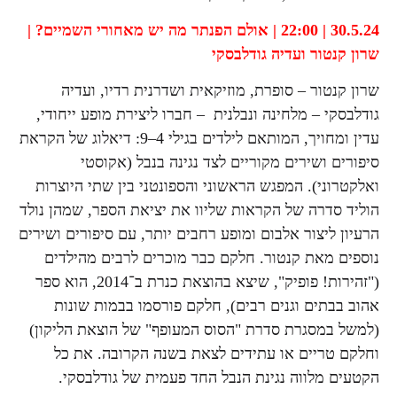
30.5.24 |
22:00 |
אולם הפנתר
מה יש מאחורי השמיים? |
שרון קנטור ועדיה גודלבסקי
שרון קנטור – סופרת, מוזיקאית ושדרנית רדיו, ועדיה
גודלבסקי – מלחינה ונבלנית – חברו ליצירת מופע ייחודי,
עדין ומחויך, המותאם לילדים בגילי 4–9: דיאלוג של הקראת
סיפורים ושירים מקוריים לצד נגינה בנבל (אקוסטי
ואלקטרוני). המפגש הראשוני והספונטני בין שתי היוצרות
הוליד סדרה של הקראות שליוו את יציאת הספר, שמהן נולד
הרעיון ליצור אלבום ומופע רחבים יותר, עם סיפורים ושירים
נוספים מאת קנטור. חלקם כבר מוכרים לרבים מהילדים
("זהירות! פופיק", שיצא בהוצאת כנרת ב־2014, הוא ספר
אהוב בבתים וגנים רבים), חלקם פורסמו בבמות שונות
(למשל במסגרת סדרת "הסוס המעופף" של הוצאת הליקון)
וחלקם טריים או עתידים לצאת בשנה הקרובה. את כל
הקטעים מלווה נגינת הנבל החד פעמית של גודלבסקי.