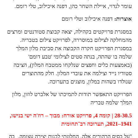
עומר לנדוי, איילת השחר כהן, דפנה איכילוב, טלי רומם.
אוצרות:
דפנה איכילוב וטלי רומם
במסגרת פרויקטים בקהילה, יצאה קבוצת סטודנטים ומרצים
מהמחלקה לצילום במוסררה, לפרויקט צילום בטבריה.
במסגרת הפרויקט חקרה הקבוצה את סביבת מלון המלך
שלמה בו שהתה, בנתה סטים לצילומי 'טבע דומם'
(באמצעות כלים וחפצים שנלקחו ממטבח המלון), הציבה
סטודיו נייד וצילמה את עובדי המלון. חלק מהתוצרים
שנולדו בשהות במלון, מוצגים בתערוכה.
הפרויקט התאפשר תודות לתמיכתו של אלברט לוזון, מלון
המלך שלמה טבריה
28-30.5 | קומה 4,
פרויקט אורח:
מבוך – רוז'ה ישי בנישו,
1941–2021,
תערוכה רב־תחומית
"על בסיס הרהורים אלה, החלטתי לבנות יצירה עצומה, בה