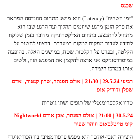
שכנס
"זמן השהיה" (Latency) הוא מושג מתחום ההנדסה המתאר
את פרק הזמן מרגע שיוזמים תהליך ועד הרגע שבו הוא
מתחיל להתבצע. בתחום האלקטרוניקה מדובר בזמן שלוקח
למידע לעבור ממקום למקום במערכת. ברצוני לחשוב על
הקלטה, ובפרט על הקלטות שטח, במושגים האלה. בהופעה
במוסררסוניקס אני ארצה להקצין את המפגש הזה, ולשים
אותו במרכז היצירה.
רביעי 29.5.24 | 21:30 | אולם הפנתר,
שרון קנטור, אדם
שפלן ודודיק אופ
טריו אקספרימנטלי של תופים ושתי גיטרות
30.5.24 |
21:00 |
אולם הפנתר,
אבן אודם
Nightworld –
קימ טייטלבאום וזוהר שפיר
היצירה "אבן-אודם" היא מפגש פרפורמטיבי בין הכוריאוגרף