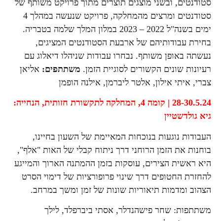
סטודנטים, ובשני מוצגים תוצרים מתוך פרויקט משותף של
סטודנטים ומרצים מהמחלקה, פרויקט שנעשה במהלך 4
ימים בשנה"ל 2022 – 2023 במלון המלך שלמה בטבריה.
בחירת עבודותיהם של ארבעת הסטודנטים המציגים,
נעשתה באופן משותף. נבחרו עבודות שניהלו דיאלוג עם
רעיונות שונים הקשורים לסוגיית הזמן.
משתתפים:
אליאן
צברי, איתי אילון, אלטר ליברמן, אילנה הופמן
28-30.5.24 | קומה 4,
המחלקה לתקשורת חזותית,
הנחייה:
גיא גולדשטיין
העבודות נוגעות בנוכחות המאיימת של השעון בחיינו,
בוחנות את הזמן הרוחני דרך ניתוח קבלי של האות "אלף",
היא ראשית הצירים, עוסקות בזמן ההמתנה הארוך והמייגע
להחזרת החטופים דרך שינוי פרופורציות של דימוי הסרט
הצהוב ומדמות תיאוריות שונות של זמן ומשך במרחב.
משתתפות: שחר פישהנדלר, אסתי ביברפלד, לילך