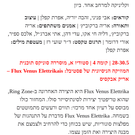
וקליניקה למרחב אחד. ביון
קוראים:
אבי פניני, זהבה יוריה, אפרת קפלן |
עיצוב
ותאורה:
אריה ברקוביץ׳ |
אמנים משתתפים:
אריה
ברקוביץ׳, דליה חי אקו, עדי דהן, אתי אברג׳יל, אלכס ספיר,
אורי דרומר |
תרגום טקסט:
ד״ר שועי רז |
מעטפת מילים:
אפרת קפלן
28-30.5 | קומה 4 | סטודיו א,
מוסררה סוניקס תוכנית
המוזיקה הניסיונית של פסטיבל:
Flux Venus Elettrikais
–
אריק אבקסיס
Flux Venus Elettrika היא היצירה האחרונה ב-Ring Zone,
שהוא טריפטיך יצירות לסינתיסייזר סולו. המחזור כולו
מבוסס על רעיון אחד מרכזי: תווים ורעשים מתמוטטים
בשמחה. Flux Venus Elettrika מדברת על התנהגות של
מפלצות סונוריות, שיש בכוחן כדי להרחיב ולצמצם את
מבנה היצירה ואת הזמן עצמו.