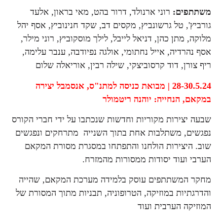
משתתפים:
רוני ארנולד, דרור בהט, מאי בראון, אלעד
גורביץ', טל גרשונביץ, מקסים דב, שקד חנינוביץ, אסף יהל
מלוקה, מתן כהן, דניאל לייבל, לילך מוסקוביץ, רוני מילר,
אסף נהרדיה, אייל נחתומי, אולגה נפיודבה, ענבר עלימה,
ריף צורן, דוד קרסוביצקי, שילה רבין, אוריאלה שלום
28-30.5.24 | מבואת כניסה למתנ"ס,
אנסמבל יצירה
במקאם,
הנחייה: יוהנה ריטמולר
שבעה יצירות מקוריות וחדשות שנכתבו על ידי חברי הקורס
נפגשים, משתלבות אחת בתוך השנייה מתרחקים ונפגשים
שוב. היצירות הולחנו והתפתחו במסגרת מסורת המקאם
הערבי ועוד יסודות ממסורות מהמזרח.
מחקר המשתתפים עוסק בלמידה מערכת המקאם, שהייה
והדרגתיות במוזיקה, הטרופוניה, תבניות מתוך המסורת של
המוזיקה הערבית ועוד