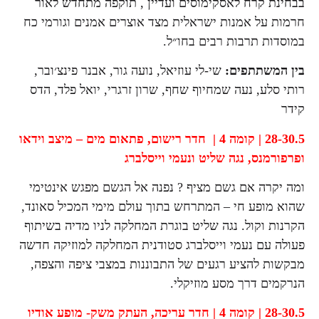
בבחינת קרח לאסקימוסים ועדיין , תוקפה מתחדש לאור
חרמות על אמנות ישראלית מצד אוצרים אמנים וגורמי כח
במוסדות תרבות רבים בחו״ל.
בין המשתתפים:
שי-לי עוזיאל, נועה גור, אבנר פינצ׳ובר,
רותי סלע, נעה שמחיוף שחף, שרון זרגרי, יואל פלד, הדס
קידר
28-30.5 | קומה 4 | חדר רישום,
פתאום מים – מיצב וידאו
ופרפורמנס,
נגה שליט ונעמי וייסלברג
ומה יקרה אם גשם מציף ? נפנה אל הגשם מפגש אינטימי
שהוא מופע חי – המתרחש בתוך עולם מימי המכיל סאונד,
הקרנות וקול. נגה שליט בוגרת המחלקה לניו מדיה בשיתוף
פעולה עם נעמי וייסלברג סטודנית המחלקה למוזיקה חדשה
מבקשות להציע רגעים של התבוננות במצבי ציפה והצפה,
הנרקמים דרך מסע מוזיקלי.
28-30.5 | קומה 4 | חדר עריכה,
העתק משק- מופע אודיו