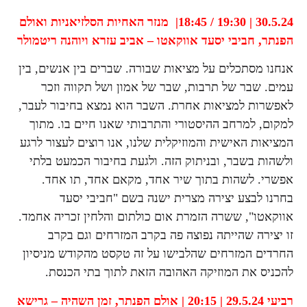
30.5.24 | 19:30 / 18:45| מנזר האחיות הסלזיאניות ואולם
הפנתר,
חביבי יסעד אווקאטו – אביב עזרא ויוהנה ריטמולר
אנחנו מסתכלים על מציאות שבורה. שברים בין אנשים, בין
עמים. שבר של תרבות, שבר של אמון ושל תקווה וזכר
לאפשרות למציאות אחרת. השבר הוא נמצא בחיבור לעבר,
למקום, למרחב ההיסטורי והתרבותי שאנו חיים בו. מתוך
המציאות האישית והמוזיקלית שלנו, אנו רוצים לעצור לרגע
ולשהות בשבר, ובניתוק הזה. ולגעת בחיבור הכמעט בלתי
אפשרי. לשהות בתוך שיר אחד, מקאם אחד, תו אחד.
בחרנו לבצע יצירה מצרית ישנה בשם "חביבי יסעד
אווקאטו", ששרה הזמרת אום כולתום והלחין זכריה אחמד.
זו יצירה שהייתה נפוצה פה בקרב המזרחים וגם בקרב
החרדים המזרחים שהלבישו על זה טקסט מהקודש מניסיון
להכניס את המוזיקה האהובה הזאת לתוך בתי הכנסת.
רביעי 29.5.24 | 20:15 | אולם הפנתר,
זמן השהיה – גרישא