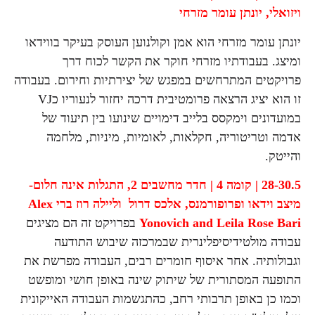
ויזואלי,
יונתן עומר מזרחי
יונתן עומר מזרחי הוא אמן וקולנוען העוסק בעיקר בווידאו
ומיצג. בעבודתיו מזרחי חוקר את הקשר לכוח דרך
פרויקטים המתרחשים במפגש של יצירתיות וחירום. בעבודה
זו הוא יציג הרצאה פרומטיבית דרכה יחזור לנעוריו כVJ
במועדונים וימקסס בלייב דימויים שינועו בין תיעוד של
אדמה וטריטוריה, חקלאות, לאומיות, מיניות, מלחמה
והייטק.
28-30.5 | קומה 4 | חדר מחשבים 2,
התגלות אינה חלום-
מיצב וידאו ופרופורמנס,
אלכס דרול וליילה רוז ברי
Alex
Yonovich and Leila Rose Bari
בפרויקט זה הם מציגים
עבודה מולטידיסיפלינרית שבמרכזה שיבוש התודעה
וגבולותיה. אחר איסוף חומרים רבים, העבודה מפרשת את
התופעה המסתורית של שיתוק שינה באופן חושי ומופשט
וכמו כן באופן תרבותי רחב, כהתגשמות העבודה האייקונית