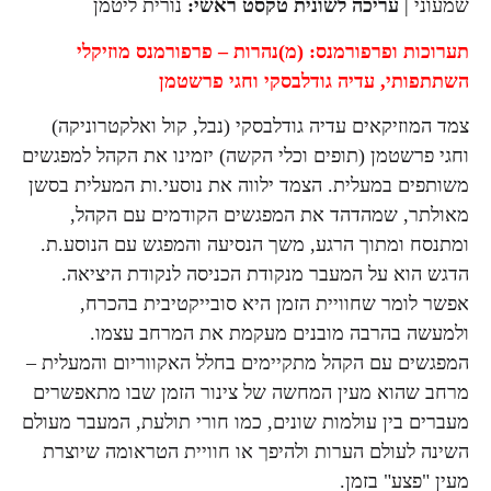
שמעוני |
עריכה לשונית טקסט ראשי:
נורית ליטמן
תערוכות ופרפורמנס:
(מ)נהרות – פרפורמנס מוזיקלי
השתתפותי,
עדיה גודלבסקי וחגי פרשטמן
צמד המוזיקאים עדיה גודלבסקי (נבל, קול ואלקטרוניקה)
וחגי פרשטמן (תופים וכלי הקשה) יזמינו את הקהל למפגשים
משותפים במעלית. הצמד ילווה את נוסעי.ות המעלית בסשן
מאולתר, שמהדהד את המפגשים הקודמים עם הקהל,
ומתנסח ומתוך הרגע, משך הנסיעה והמפגש עם הנוסע.ת.
הדגש הוא על המעבר מנקודת הכניסה לנקודת היציאה.
אפשר לומר שחוויית הזמן היא סובייקטיבית בהכרח,
ולמעשה בהרבה מובנים מעקמת את המרחב עצמו.
המפגשים עם הקהל מתקיימים בחלל האקווריום והמעלית –
מרחב שהוא מעין המחשה של צינור הזמן שבו מתאפשרים
מעברים בין עולמות שונים, כמו חורי תולעת, המעבר מעולם
השינה לעולם הערות ולהיפך או חוויית הטראומה שיוצרת
מעין "פצע" בזמן.