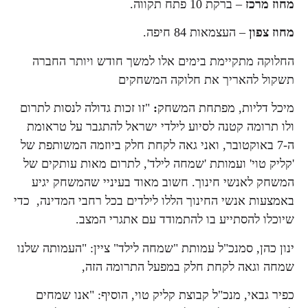
מחוז מרכז
– ברקת 10 פתח תקווה.
מחוז צפון
– העצמאות 84 חיפה.
החלוקה מתקיימת בימים אלו למשך חודש ויותר החברה
תשקול להאריך את חלוקה המשחקים
מיכל דליות, מפתחת המשחק
:
"זו זכות גדולה לנסות לתרום
ולו תרומה קטנה לסיוע לילדי ישראל להתגבר על טראומת
ה-7 באוקטובר, ואני גאה לקחת חלק ביוזמה המשותפת של
'קליק טוי' ועמותת 'שמחה לילד', לתרום מאות עותקים של
המשחק לאנשי חינוך. חשוב מאוד בעיניי שהמשחק יגיע
באמצעות אנשי החינוך הללו לילדים בכל רחבי המדינה, כדי
שיוכלו להסתייע בו להתמודד עם אתגרי המצב.
ינון כהן, סמנכ"ל עמותת "שמחה לילד" ציין: "העמותה שלנו
שמחה וגאה לקחת חלק במפעל התרומה הזה,
כפיר גבאי, מנכ"ל קבוצת קליק טוי, הוסיף: "אנו שמחים