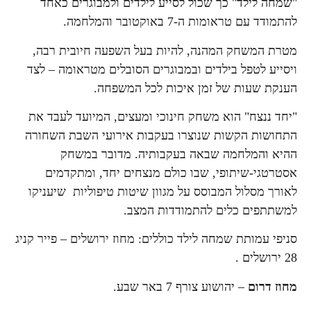
"שמחה לילד" כך שכול לסייע לילדים ולמבוגרים כאחד
להתמודד עם טראומות ה-7 באוקטובר והמלחמה.
מטרת המשחק המהנה, להיות בעל השפעה חיובית רבה,
ויסייע לטפל בילדים ובמבוגרים הסובלים מטראומה – לצד
הענקת שעות של זמן איכות לכל המשפחה.
"יחד ננצח" הוא משחק חינוכי ומעצים, המיועד לעבד את
התחושות הקשות שנוצרו בעקבות אירועי השבת השחורה
ההיא והמלחמה שבאה בעקבותיה. מדובר במשחק
אסטרטגי-שיתופי, שבו כולם מנצחים יחד, ומתקדמים
לאורך מסלול המבוסס על מגוון שיטות טיפוליות שיעניקו
למשתתפים כלים להתמודדות המצב.
סניפי עמותת שמחה לילד כוללים: מחוז ירושלים – פייר קניג
28 ירושלים .
מחוז דרום
– יהושוע צורף 7 באר שבע.