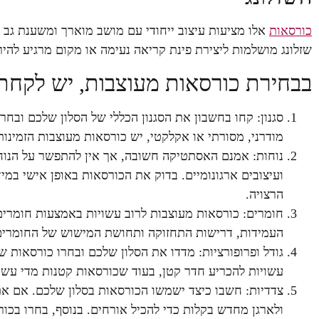
כורסאות
אלו מציעות עיצוב ייחודי עם מושב מוארך ומשענת גב
שזלונג מושלמות ליצירת פינת קריאה נעימה או מקום מרגיע להיר
בבחירת כורסאות מעוצבות, יש לקחת 
סגנון: קחו בחשבון את הסגנון הכללי של הסלון שלכם ובח
מודרני, מסורתי או אקלקטי, יש כורסאות מעוצבות הזמינות
נוחות: אמנם האסתטיקה חשובה, אך אין להתפשר על הנוח
ועיצובים ארגונומיים. בדוק את הכורסאות באופן אישי ב
הרצויה.
חומרים: כורסאות מעוצבות לרוב עשויות באמצעות חומרים א
העמידות, דרישות התחזוקה ותחושת המישוש של החומרים
גודל ופרופורציות: מדדו את הסלון שלכם ובחרו כורסאות שמ
עשויות להכריע חדר קטן, בעוד שכורסאות קטנות מדי עשוי
צדדיות: חשבו כיצד ישמשו הכורסאות בסלון שלכם. אם את
ולארגן מחדש בקלות כדי להכיל אורחים. בנוסף, בחרו בכור