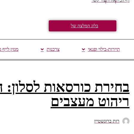
דף הבית
אודות
צור קשר
בלוג המלצה של
תיירות-בילוי ופנאי
צרכנות
מגזין לייף 
בחירת כורסאות לסלון:
ריהוט מעצבים
רות ברונשטיין