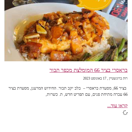
בראסרי בציר 66 המומלצת מכפר תבור
רות ברונשטיין
17 באוגוסט 2023
בציר 66, מסעדת בראסרי – בלב יקב תבור. החידוש המרענן, מסעדת בציר
66 עברה מתיחת פנים, עם תפריט חדש, ת. כשרות,
קראו עוד...