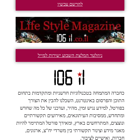
להרשם עכשיו
ניוזלטר המלצת השבוע ישירות למייל
כחברה המתמחה בטכנולוגיות חדשניות ומתקדמות בתחום
התוכן והפרסום באינטרנט, השכלנו להבין את הצורך
בפורטל, למידע נגיש זמין, מהיר, ועדכני של כל מה שחדש
ומתחדש, ממסיבות העיתונאים, מאירועים תקשורתיים
ונוצצים, המתרחשים בארץ, ומאידך פורטל המתיימר להיות
מאגר מידע וצינור תקשורתי בין משרדי יח"צ, ארגונים,
חברות, ואישיים לציבור.