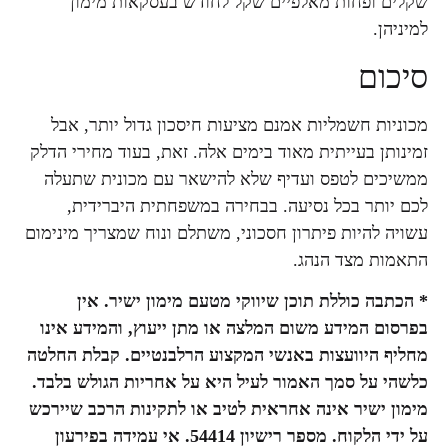
שקלים ופחות מאלפיים שקל לחודש בעסקאות מימון
למיניהן.
סיכום
מכוניות חשמליות אמנם מציעות חיסכון גדול יותר, אבל
זמינותן בעייתית מאוד בימים אלה. זאת, בעוד מחירי הדלק
ממשיכים לטפס ועדיף שלא להישאר עם מכונית שתעלה
לכם יותר בכל נסיעה. בבחירה במשפחתית היברידית,
עשויה להיות פיתרון חסכוני, משתלם ונוח שמצריך מינימום
התאמות מצד הנהג.
* הכתבה כוללת תוכן שיווקי מטעם מימון ישיר. אין
בפרסום המידע משום המלצה או מתן ייעוץ, והמידע אינו
מחליף היוועצות באנשי המקצוע הרלבנטיים. קבלת החלטה
כלשהי על סמך האמור לעיל היא על אחריות הגולש בלבד.
מימון ישיר אינה אחראית לטיב או לתקינות הרכב שיירכש
על ידי הלקוח. מספר רישיון 54414. אי עמידה בפירעון