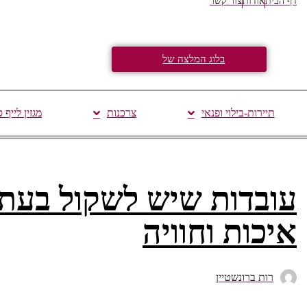
דף הבית
אודות
צור קשר
בלוג המלצה של
תיירות-בילוי ופנאי
צרכנות
מגזין לייף 
עובדות שיש לשקול בעת ק
איכות וחוויה
רות ברונשטיין