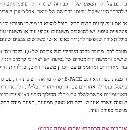
בה. גם על דלת המטען של הרכב הזה יש נורות לד עוצמתיות, היו
שלהרכב הינו שיקול מהותי ברכישה של יגואר, אבל כמובן שצריך
אז אם נמשיך עם הדגם הנ"ל, תוכל למצוא בו מושבי ספורט וכן מ
פונקציית עיסוי. יש למושבים משטחים עטופי עור או משטחי עור כ
כולל תאורה שאפשר להגדיר באופן אישי בשלושים צבעים שונים
מעבר לכך, מדובר בר
שישים וחמישה קילומטרים של נסיעה. יש לציין כי קיימים דגמי 
עור מאווררים ומחוממים עם זיכרון משענת ראש, וכן לוחות דרי
דוגמא נוספת היא דגם E-PACE יש לו מראה חיצ
פיקסל, פנסי לד אחוריים עם חתימת ייחודית בלילה, דלת אחורי
האוטומטית אפשר לשלב עם מחלץ ההילוך הידני באמצעות כפות ה
שמונה עשרה אינטש, דלת תא מטען ממונעת, תצוגת מנהל התקנים 
מושבי ספורט ועוד.
אוהבים את הכתבה? שתפו אותה עכשיו: