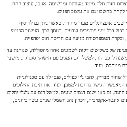
צרות חזות תלת מימד מעודנת ומרשימה. אז כן, עיצוב החוץ
 לקחת בחשבון גם את עיצוב הפנים.
ושבים אופציונליים מעוד מחורר, כאשר ניתן גם להוסיף
פול בכל מיני פורנירים וצבעים. בנוסף לכך, העיצוב הפנימי
, ובקרת הטמפרטורה מגיעה עם חריטת חום יפהפייה.
כב היברידי בעל צריכת של 1,6 בלבד וזמן טעינה של כשלושים דקות לשמונים אחוז מהסוללה, שנותנת עד
משנה לרכב הזה, למשל דגם המגיע עם חישוקי סגסוגת, מושבי
כת ממתכת, ועוד.
וני נהדר, עם גריל שחור מבריק, להבי ג'יי כפולים, פנסי לד עם טכנולוגיית
ת המאפשרת גישה נרחבת למטען, ועוד. את תיבת ההילוכים
הגה. גם כאן ישנם דגמים שונים, למשל דגם עם גלגלי יהלום
אינטר-אקטיבית, זיכרון נהג חשמלי שניים עשר כיוונים,