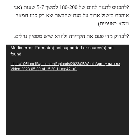
?להכניס לתנור לחום של 180-200 למשך 5-7 שעות (אני
אוהבת בישול ארוך על מנת שהבשר יצא רק כמו חמאה
ומלא בטעמים)
?לבדוק מדי פעם את הקדירה ולוודא שיש מספיק נוזלים.
נגן
Media error: Format(s) not supported or source(s) not
found
וידאו
הורד קובץ: https://106il.co.il/wp-content/uploads/2023/05/WhatsApp-
Video-2023-05-30-at-15.20.11.mp4?_=1