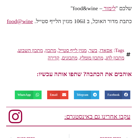
שלכם "
לימור
– food&wine"
כתבת מדור האוכל, ב 106il מגזין הלייף סטייל.
food@wine
Tags:
אסאדו
,
בשר
,
מגזין לייף סטייל
,
מתכון
,
מתכון השבוע
,
מתכון לחג
,
מתכון מומלץ
,
מתכונים
,
קדירה
אוהבים את הכתבה? שתפו אותה עכשיו:
WhatsApp
Email
Telegram
Facebook
עקבו אחרינו גם באינסטגרם: