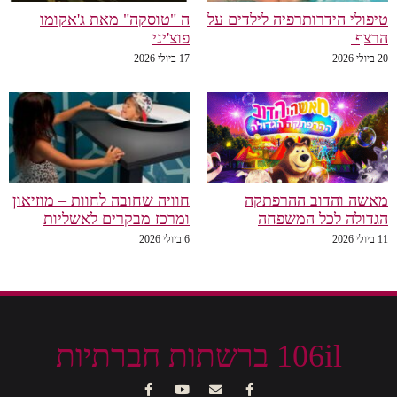
טיפולי הידרותרפיה לילדים על
ה "טוסקה" מאת ג'אקומו
הרצף
פוצ'יני
20 ביולי 2026
17 ביולי 2026
מאשה והדוב ההרפתקה
חוויה שחובה לחוות – מוזיאון
הגדולה לכל המשפחה
ומרכז מבקרים לאשליות
11 ביולי 2026
6 ביולי 2026
106il ברשתות חברתיות