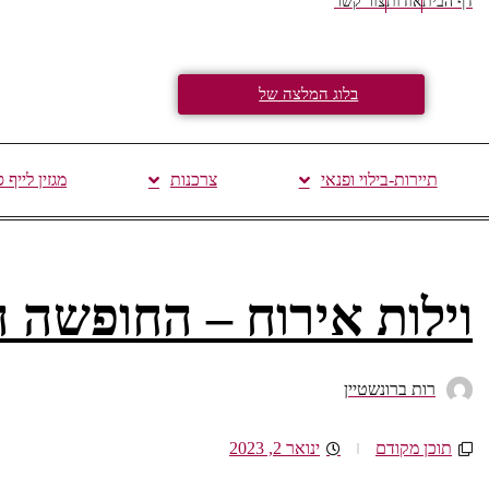
דף הבית
אודות
צור קשר
בלוג המלצה של
תיירות-בילוי ופנאי
צרכנות
מגזין לייף 
וילות אירוח – החופשה
רות ברונשטיין
תוכן מקודם
ינואר 2, 2023